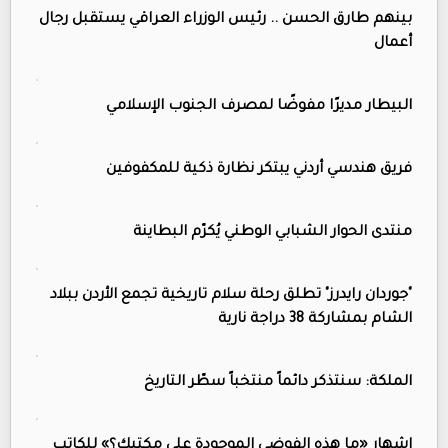
بينهم طارق الحسن .. رئيس الوزراء العراقي يستقبل رجال
أعمال
البيطار مديرًا مفوضًا لمصرف الجنوب الإسلامي
فريق هندسي أردني يبتكر نظارة ذكية للمكفوفين
منتدى الحوار الشبابي الوطني يُكرّم البطاينة
"جوردان رايدرز" تطلق رحلة سلام تاريخية تجمع الأردن ببلاد
الشام بمشاركة 38 دراجة نارية
الملكة: سنتذكر دائماً منتخباً سطّر التاريخ
إشهار «ما هذه الفوضى الموجودة على مكتبك؟» للكاتب