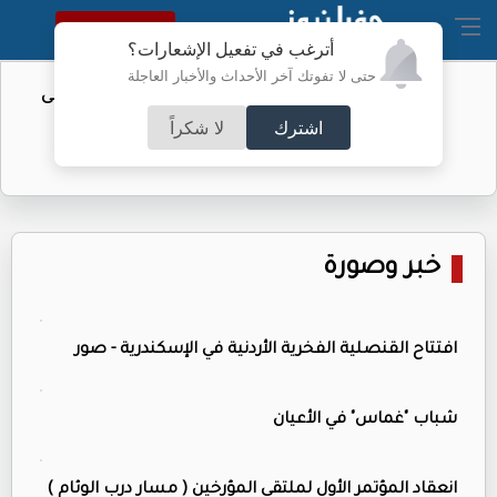
النسخة الكاملة
أترغب في تفعيل الإشعارات؟
حتى لا تفوتك آخر الأحداث والأخبار العاجلة
تأجيل مؤتمر تقديم "الزاكي" مدربًا للنشامى
اشترك
لا شكراً
خبر وصورة
افتتاح القنصلية الفخرية الأردنية في الإسكندرية - صور
شباب "غماس" في الأعيان
انعقاد المؤتمر الأول لملتقى المؤرخين ( مسار درب الوئام )