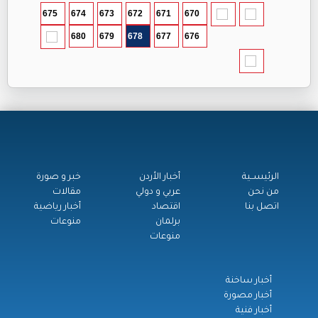
675
674
673
672
671
670
680
679
678
677
676
الرئيســية
أخبار الأردن
خبر و صورة
من نحن
عربي و دولي
مقالات
اتصل بنا
اقتصاد
أخبار رياضية
برلمان
منوعات
منوعات
أخبار ساخنة
أخبار مصورة
أخبار فنية