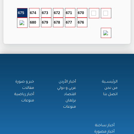
675
674
673
672
671
670
680
679
678
677
676
الرئيســية
أخبار الأردن
خبر و صورة
من نحن
عربي و دولي
مقالات
اتصل بنا
اقتصاد
أخبار رياضية
برلمان
منوعات
منوعات
أخبار ساخنة
أخبار مصورة