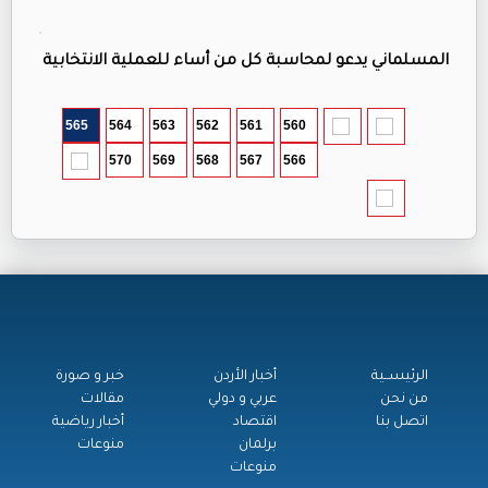
المسلماني يدعو لمحاسبة كل من أساء للعملية الانتخابية
565
564
563
562
561
560
570
569
568
567
566
الرئيســية
أخبار الأردن
خبر و صورة
من نحن
عربي و دولي
مقالات
اتصل بنا
اقتصاد
أخبار رياضية
برلمان
منوعات
منوعات