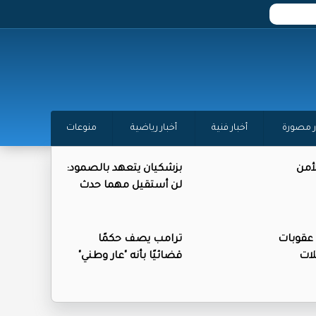
ر مصورة
أخبار فنية
أخبار رياضية
منوعات
أمن
بزشكيان يتعهد بالصمود:
لن أستقيل مهما حدث
عقوبات
ترامب يصف حكمًا
ات
قضائيًا بأنه "عار وطني"