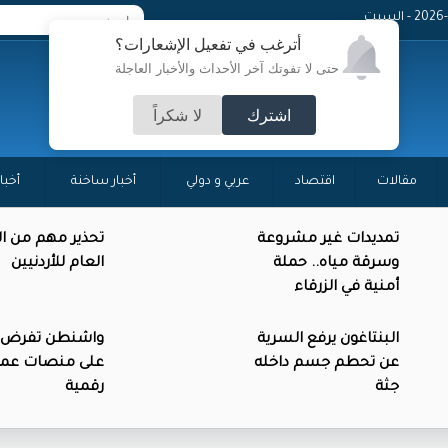
 - السبت
أترغب في تفعيل الإشعارات؟
حتى لا تفوتك آخر الأحداث والأخبار العاجلة
اشترك
لا شكراً
مقالات
اقتصاد
عربي و دولي
أخبار ساخنة
أخبا
تمديدات غير مشروعة
تحذير مهم من ال
وسرقة مياه.. حملة
العام للأردنيين
أمنية في الزرقاء
البنتاغون يرفع السرية
واشنطن تفرض 
عن تحطم جسم داخله
على منصات عمل
جثة
رقمية