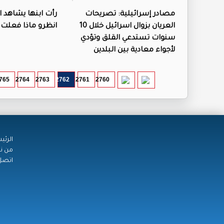
مصادر إسرائيلية: تصريحات
رأت ابنها يشاهد اف
العريان بزوال اسرائيل خلال 10
انظرو ماذا فعلت !
سنوات تستدعي القلق وتؤدي
لأجواء معادية بين البلدين
765
2764
2763
2762
2761
2760
الرئي
من ن
اتصل 