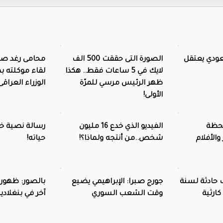
ودي يعتقل
الصورة التى حققت 500 الف
محامى رغد صد
لايك في 5 ساعات فقط.. هكذا
لقاء موكلته 
ظهر الرئيس مرسي للمرّة
الوزراء العراقى
الأولى!
لحظة
الفيديو الذي خدع 16 مليون
رسالة نصية خ
الأفلام
شخص..من أنتجه ولماذا؟!
حياته!
ب حادثة لسنة
جورج صبرا: الإبراهيمي يضيع
بالصور: ظهور
وقت الشعب السوري
آخر في بنغلاد