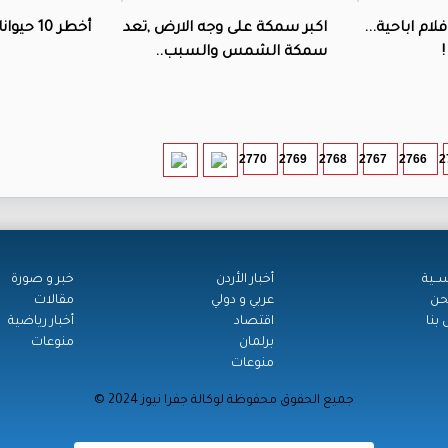
لام اباحية...
اكبر سمكة على وجه الارض ,تعد
أخطر 10 حيوانات على الانسان!
سمكة الشمس والسبب..
2770
2769
2768
2767
2766
2
ســية
أخبار الأردن
خبر و صورة
حن
عربي و دولي
مقالات
بنا
اقتصاد
أخبار رياضية
برلمان
منوعات
منوعات
© جميع الحقوق محفوظة لوكالة جفرا نيوز 2024