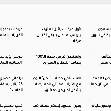
ب يسعون
لأول مرة اسرائيل تعترف ..
عريقات يدعو إس
ية في سوريا
بيريس: ما كان ينبغي اغتيال
القرارات الفل
عرفات
ستأنف
واشنطن تدرس خطة الـ"100
مرسي يؤيد محا
ب شهر
بطاقة" للنظام السوري
"الجنائية الدولي
عرض لهجمة
الاسد يلقي خطاب "الحل" اليوم
برلماني مصري
 في تاريخها
مع اقتراب مقاتلي المعارضة
25 يناير لإس
بشكل اكبر من دمشق
الفاسد"
وصور علياء
يمين السويد يُسعّر حملته ضد
كلاب مصنوعة م