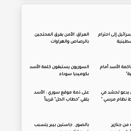
رائيل إلى احترام
العراق: الأمن يفرق المحتجين
سطينية
بالرصاص والهراوات
كمة الأسد أمام
السوريون يستبقون كلمة الأسد
ة"
بكوميديا سوداء
 يدعو لحشد في
على ذمة موقع سوري : الأسد
قاط نظام مرسي "
يلقي "خطاب الحل" قريباً
ن جنازير
بالصور.. جاستين بيبر يتسبب