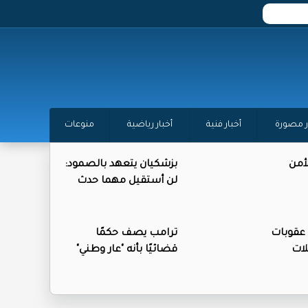
ر مصورة
أخبار فنية
أخبار رياضية
منوعات
أمن
بزشكيان يتعهد بالصمود:
لن أستقيل مهما حدث
عقوبات
ترامب يصف حكمًا
ات
قضائيًا بأنه "عار وطني"