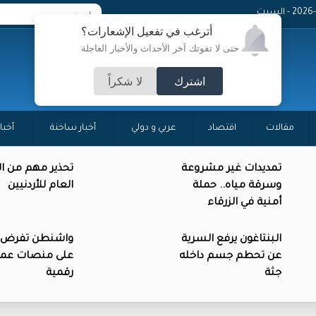
 - السبت
أترغب في تفعيل الإشعارات؟
حتى لا تفوتك آخر الأحداث والأخبار العاجلة
اشترك
لا شكراً
مقالات
اقتصاد
عربي و دولي
أخبار ساخنة
أخبا
تمديدات غير مشروعة
تحذير مهم من ال
وسرقة مياه.. حملة
العام للأردنيين
أمنية في الزرقاء
البنتاغون يرفع السرية
واشنطن تفرض 
عن تحطم جسم داخله
على منصات عمل
جثة
رقمية