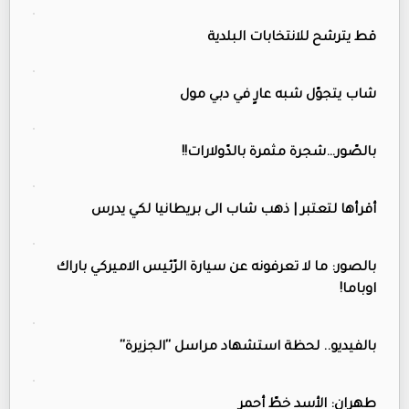
قط يترشح للانتخابات البلدية
شاب يتجوّل شبه عارٍ في دبي مول
بالصّور…شجرة مثمرة بالدّولارات!!
أقرأها لتعتبر | ذهب شاب الى بريطانيا لكي يدرس
بالصور: ما لا تعرفونه عن سيارة الرّئيس الاميركي باراك
اوباما!
بالفيديو.. لحظة استشهاد مراسل ''الجزيرة''
طهران: الأسد خطّ أحمر