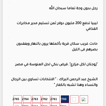
رجل بدون وجة تماما سبحان الله
ليبيا تدفع 200 مليون دولار ثمن تسليم مدير مخابرات
القذافي
حادث غريب سكان قرية بأكملها يرون بالنهار ويفقدون
بصرهم فى الليل
"زوجتان لكل مزارع"..قرض بنكي لحل العنوسة في مصر
الشيخ عبد الرحمن البراك : " الانتخابات تساوي بين الرجال
والنساء وهذا تشبه بالكفار "
2765
2764
2763
2762
2761
2760