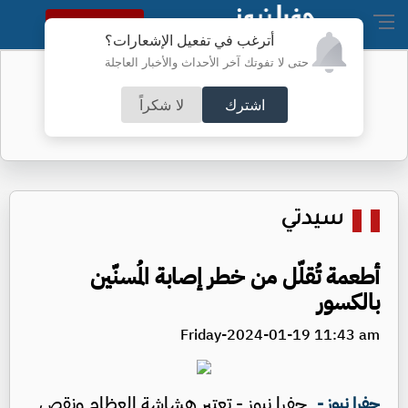
النسخة الكاملة
أترغب في تفعيل الإشعارات؟
حتى لا تفوتك آخر الأحداث والأخبار العاجلة
أسعار الذهب محلياً
اشترك
لا شكراً
سيدتي
أطعمة تُقلّل من خطر إصابة المُسنّين
بالكسور
Friday-2024-01-19 11:43 am
جفرا نيوز - تعتبر هشاشة العظام ونقص
جفرا نيوز -