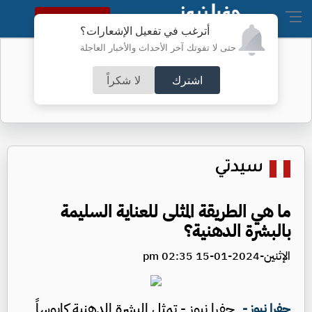
النسخة الكاملة
أترغب في تفعيل الإشعارات؟
حتى لا تفوتك آخر الأحداث والأخبار العاجلة
أطباء الكرك ينجحون بعملية معقدة
اشترك
لا شكراً
سيدتي
ما هي الطريقة المثلى للعناية السليمة
بالبشرة الدهنية؟
الإثنين-2024-01-15 02:35 pm
جفرا نيوز - تمثل البشرة الدهنية كابوساً
جفرا نيوز -