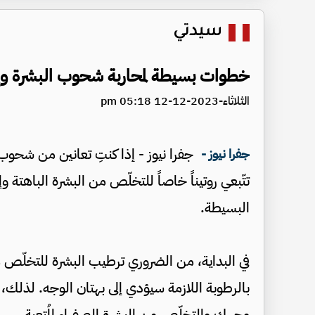
سيدتي
خطوات بسيطة لمحاربة شحوب البشرة وإعا
الثلاثاء-2023-12-12 05:18 pm
جفرا نيوز - إذا كنتِ تعانين من شحو
جفرا نيوز -
تتّبعي روتيناً خاصاً للتخلّص من البشرة الباهتة
البسيطة.
في البداية، من الضروري ترطيب البشرة للتخلّص
بالرطوبة اللازمة سيؤدي إلى بهتان الوجه. لذلك، ا
وجهكِ والتخلّص من البشرة الصفراء المُتعبة.