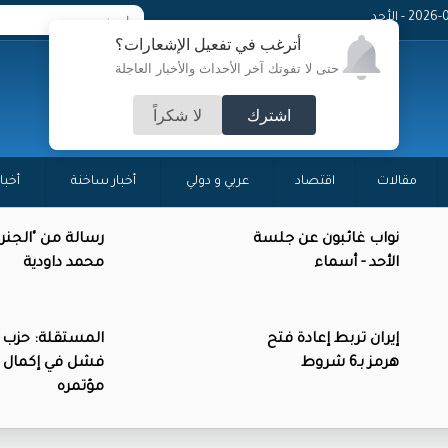
20 - الأحد
أترغب في تفعيل الإشعارات؟
حتى لا تفوتك آخر الأحداث والأخبار العاجلة
اشترك
لا شكراً
مقالات
اقتصاد
عربي و دولي
أخبار ساخنة
أخبا
نواب غائبون عن جلسة
رسالة من "الجنرا
الأحد - أسماء
محمد داودية
إيران تربط إعادة فتح
المستقلة: حزب 
هرمز بـ6 شروط
فشل في إكمال 
مؤتمره