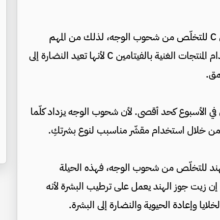
كذلك لا بدّ من استخدام كريمات غنية بالفيتامين C للتخلّص من شحوب الوجه، لذلك من المهم
اختيار مستحضرات العناية بالبشرة بدقة، واستخدام المنتجات الغنية بالفيتامين C لأنها تعيد النضارة إلى
مق.
ين في الأسبوع كحد أقصى. لأن شحوب الوجه يزداد كلّما
ها من خلال استخدام مقشّر مناسبب لنوع بشرتكِ.
هند للتخلّص من شحوب الوجه، فهذه الحيلة
ن زيت جوز الهند يعمل على ترطيب البشرة لأنه