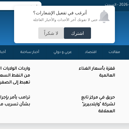
 - السبت
أترغب في تفعيل الإشعارات؟
حتى لا تفوتك آخر الأحداث والأخبار العاجلة
اشترك
لا شكراً
مقالات
اقتصاد
عربي و دولي
أخبار ساخنة
أخبا
قفزة بأسعار الغذاء
واردات الولايات 
العالمية
من النفط السع
تهبط إلى الصفر
حريق في مركز تابع
ترامب يأمر بإجرا
لشركة "وايلدبيريز"
بشأن تسريب م
العملاقة