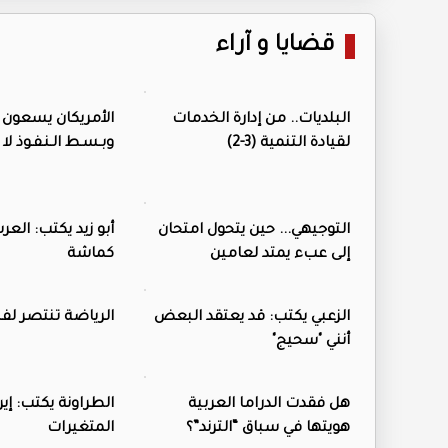
قضايا و آراء
البلديات.. من إدارة الخدمات
الأمريكان يسعون 
لقيادة التنمية (3-2)
وبـسـط الـنـفـوذ لا 
التوجيهي... حين يتحول امتحان
أبو زيد يكتب: الع
إلى عبء يمتد لعامين
كماشة
الزعبي يكتب: قد يعتقد البعض
الرياضة تنتصر ل
أنني "سحيج"
هل فقدت الدراما العربية
الطراونة يكتب: إي
هويتها في سباق “الترند”؟
المتغيرات