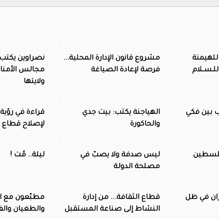
للهيمنة
مشروع قانون الإدارة المحلية...
نصراوين يكتب
للـســلام
فرصة لإعادة الصياغة
مجالس الأمناء
ولايتها
رب بين فكي
الهياجنة يكتب: بيت جدي
قراءة في رؤية
والحاكورة
لإصلاح قطاع ا
فلسطين
‏ليس صدفة ولا يصبّ في
ليلة.. مُت !
مصلحة الدولة
ران في ظل
قطاع الثقافة... من إدارة
مطبّعون مع ال
النشاط إلى صناعة المستقبل
والطغيان والف