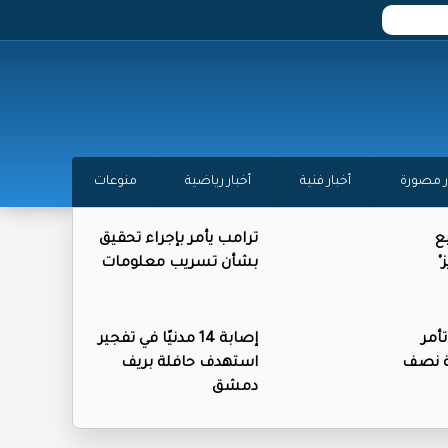
ر مصورة
أخبار فنية
أخبار رياضية
منوعات
ع
ترامب يأمر بإجراء تحقيق
"
بشأن تسريب معلومات
أمر
إصابة 14 مدنيًا في تفجير
بة نصف
استهدف حافلة بريف
دمشق