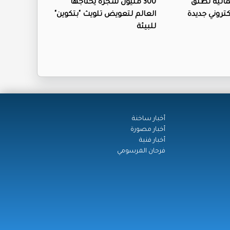
لمالية تطلق
300 مليون شجرة يحتاجها
تروني جديدة
العالم لتعويض تلويث "بتكوين"
للبيئة
أخبار ساخنة
أخبار مصورة
أخبار فنية
فرحان المرسومي