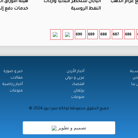
 بيع غرام الذهب
اليابان ستحظر مبدئيا واردات
هيئة الأوراق ا
النفط الروسية
خدمات دفع إلك
690
689
688
687
686
ســية
أخبار الأردن
خبر و صورة
حن
عربي و دولي
مقالات
بنا
اقتصاد
أخبار رياضية
برلمان
منوعات
منوعات
© جميع الحقوق محفوظة لوكالة جفرا نيوز 2024
تصميم و تطوير