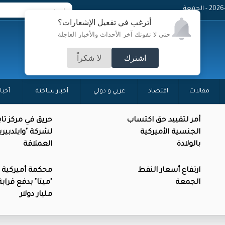
 - الجمعة
أترغب في تفعيل الإشعارات؟
حتى لا تفوتك آخر الأحداث والأخبار العاجلة
اشترك
لا شكراً
مقالات
اقتصاد
عربي و دولي
أخبار ساخنة
أخبا
أمر لتقييد حق اكتساب
حريق في مركز تاب
الجنسية الأميركية
لشركة "وايلدبيريز
بالولادة
العملاقة
ارتفاع أسعار النفط
محكمة أميركية ت
الجمعة
"ميتا" بدفع قرا
مليار دولار