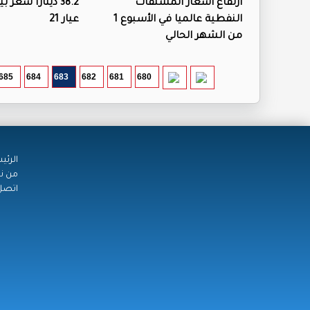
ارتفاع أسعار المشتقات
38.2 دينارا سعر
النفطية عالميا في الأسبوع 1
عيار 21
من الشهر الحالي
685
684
683
682
681
680
الرئي
من ن
اتصل 