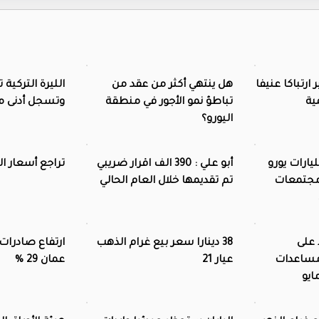
ارتباكا عنيفا
هل ينتهي أكثر من عقد من
الليرة التركية
ية
تباطؤ نمو الأجور في منطقة
وتسجل أدنى مست
اليورو؟
 أكثر من 3 مليارات يورو
أبو علي : 390 الف اقرار ضريبي
تراجع أسعار ا
مجتمعات
تم تقديمها خلال العام الحالي
 على
38 دينارا سعر بيع غرام الذهب
ارتفاع صادرات 
 مساعدات
عيار 21
عمان 29 %