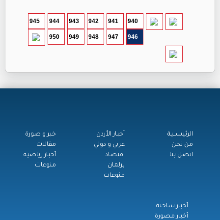
945
944
943
942
941
940
950
949
948
947
946
الرئيســية
أخبار الأردن
خبر و صورة
من نحن
عربي و دولي
مقالات
اتصل بنا
اقتصاد
أخبار رياضية
برلمان
منوعات
منوعات
أخبار ساخنة
أخبار مصورة