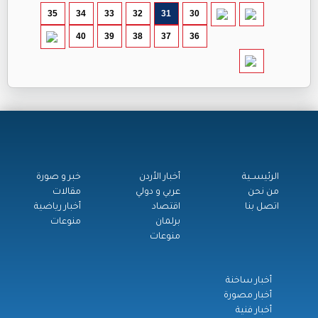
35
34
33
32
31
30
40
39
38
37
36
الرئيســية
أخبار الأردن
خبر و صورة
من نحن
عربي و دولي
مقالات
اتصل بنا
اقتصاد
أخبار رياضية
برلمان
منوعات
منوعات
أخبار ساخنة
أخبار مصورة
أخبار فنية