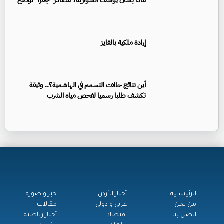
ماذا بشأن يوسف الشواربة؟ مصادر "جفرا" توضح
إرادة ملكية بالفايز
أين نتائج حالات التسمم في الهاشمية؟.. وثيقة
تكشف طلبا رسميا لفحص مياه الشرب
الرئيســية
أخبار الأردن
خبر و صورة
من نحن
عربي و دولي
مقالات
اتصل بنا
اقتصاد
أخبار رياضية