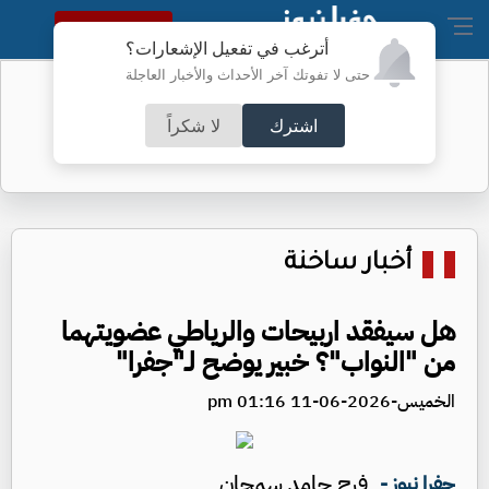
النسخة الكاملة
أترغب في تفعيل الإشعارات؟
حتى لا تفوتك آخر الأحداث والأخبار العاجلة
نتائج التوجيهي اليوم
اشترك
لا شكراً
أخبار ساخنة
هل سيفقد اربيحات والرياطي عضويتهما
من "النواب"؟ خبير يوضح لـ"جفرا"
الخميس-2026-06-11 01:16 pm
فرح حامد سمحان
جفرا نيوز -