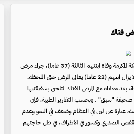
مرض فتاك
جفرا نيوز - أعلنت أسرة مقيم أردني بمكة المكرمة وفاة ابنتهم الثالثة (37 عاما)، جراء مرض
ي المرض حتى اللحظة.
 بعد معاناة مع المرض الفتاك لتلحق بشقيقتيها
ه صحيفة "سبق" . وبحسب التقارير الطبية، فإن
مكرمة، عبارة عن لين في العظام وضعف في النمو وعدم
لقفص الصدري وكسور في الأطراف، في ظل حاجتهم