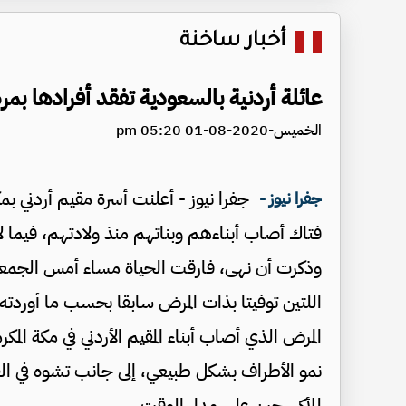
أخبار ساخنة
عائلة أردنية بالسعودية تفقد أفرادها ب
الخميس-2020-08-01 05:20 pm
جفرا نيوز -
فتاك أصاب أبناءهم وبناتهم منذ ولادتهم، فيما لا يزال ابنهم (22 عاما) يعان
وذكرت أن نهى، فارقت الحياة مساء أمس الجمعة،
اللتين توفيتا بذات المرض سابقا بحسب ما أوردت
المرض الذي أصاب أبناء المقيم الأردني في مكة ال
نمو الأطراف بشكل طبيعي، إلى جانب تشوه في ا
للأكسجين على مدار الوقت.