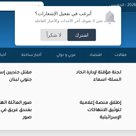
- الخميس
أترغب في تفعيل الإشعارات؟
حتى لا تفوتك آخر الأحداث والأخبار العاجلة
اشترك
لا شكراً
مقالات
اقتصاد
عربي و دولي
أخبار ساخنة
أخبا
لجنة مؤقتة لإدارة اتحاد
مقتل جنديين إسر
السلة- اسماء
جنوبي لبنان
إطلاق منصة إعلامية
صور العائلة اله
لتوثيق الانتهاكات
بفنـدق عريـق في 
الإسرائيلية
صور