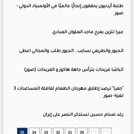
طلبة أردنيون يحققون إنجازًا عالميًا في الأولمبياد الدولي -
صور
عيرا تتزين بفرح ماجد العلوان العبادي
الجبور والطريفي نسايب.. الجبور طلب والمجالي اعطى
الباشا فريحات يترأس جاهة هاكوز و الفريحات (صور)
"جفرا" ترصد إطلاق مهرجان الطعام لقافلة المساعدات 3
لغزة- صور
رغد صدام حسين تستذكر النصر على إيران
35
34
33
32
31
30