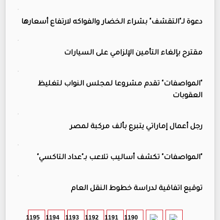
دعوة لـ"التقشف" بشراء الخضار والفواكه لارتفاع أسعارها
مقترح بإلغاء التأمين الإلزامي على السيارات
"المواصفات" تقدم مشروعا لمجلس النواب لتغليظ
العقوبات
رجل أعمال إماراتي يتبرع بألف مركبة لمصر
"المواصفات" تكشف أساليب تلاعب بـ"عداد التاكسي"
توقيع اتفاقية لدراسة خطوط النقل العام
1195
1194
1193
1192
1191
1190