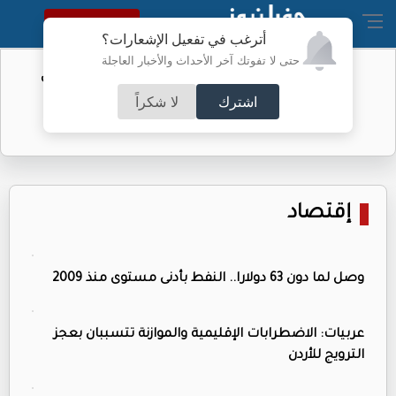
النسخة الكاملة
أترغب في تفعيل الإشعارات؟
حتى لا تفوتك آخر الأحداث والأخبار العاجلة
الفيفا يحول مستحقات الأردن المالية من
كأس العرب
اشترك
لا شكراً
إقتصاد
وصل لما دون 63 دولارا.. النفط بأدنى مستوى منذ 2009
عربيات: الاضطرابات الإقليمية والموازنة تتسببان بعجز
الترويج للأردن