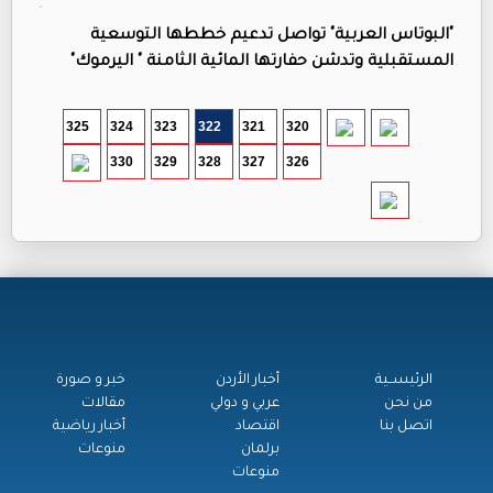
"البوتاس العربية" تواصل تدعيم خططها التوسعية
المستقبلية وتدشن حفارتها المائية الثامنة " اليرموك"
325
324
323
322
321
320
330
329
328
327
326
الرئيســية
أخبار الأردن
خبر و صورة
من نحن
عربي و دولي
مقالات
اتصل بنا
اقتصاد
أخبار رياضية
برلمان
منوعات
منوعات