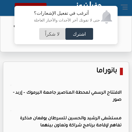
النسخة الكاملة
أترغب في تفعيل الإشعارات؟
حتى لا تفوتك آخر الأحداث والأخبار العاجلة
الفيفا يحول مستحقات الأردن المالية من
كأس العرب
اشترك
لا شكراً
بانوراما
الافتتاح الرسمي لمحطة المناصير جامعة اليرموك – إربد -
صور
مستشفى الرشيد والحسين للسرطان يوقعان مذكرة
تفاهم لإقامة برنامج شراكة وتعاون بينهما