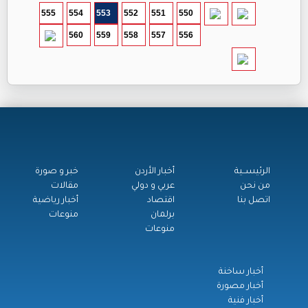
555
554
553
552
551
550
560
559
558
557
556
الرئيســية
أخبار الأردن
خبر و صورة
من نحن
عربي و دولي
مقالات
اتصل بنا
اقتصاد
أخبار رياضية
برلمان
منوعات
منوعات
أخبار ساخنة
أخبار مصورة
أخبار فنية