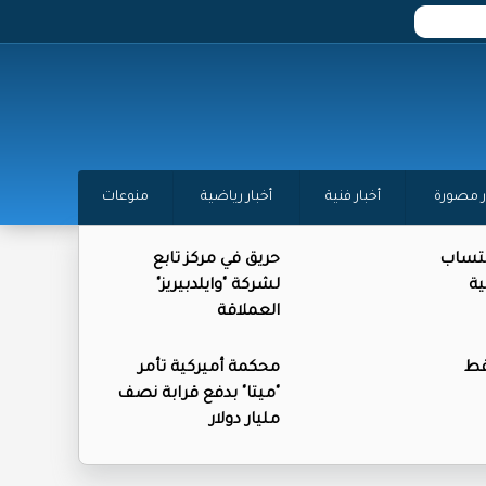
ر مصورة
أخبار فنية
أخبار رياضية
منوعات
كتساب
حريق في مركز تابع
ية
لشركة "وايلدبيريز"
العملاقة
فط
محكمة أميركية تأمر
"ميتا" بدفع قرابة نصف
مليار دولار