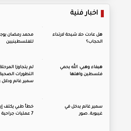
اخبار فنية
هل عادت حلا شيحة لارتداء
محمد رمضان يوجه
الحجاب؟
للفلسطينيين
هيفاء وهبي: الله يحمي
لم يتجاوزا المرحلة 
فلسطين واهلها
التطورات الصحية 
سمير غانم ودلال ع
سمير غانم يدخل في
خطأ طبي يكلف إي
غيبوبة..صور
7 عمليات جراحية ..فيديو