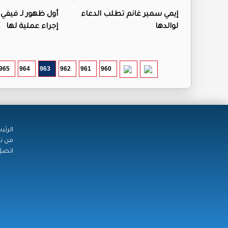
إيمي سمير غانم تطلب الدعاء
أول ظهور لـ فيفي 
لوالدها
إجراء عملية لها
965
964
963
962
961
960
الرئي
من ن
اتصل 