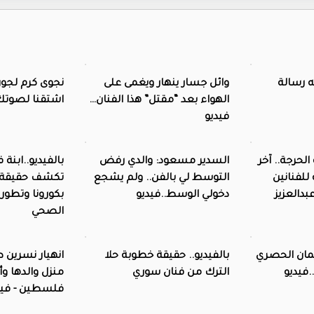
 رسالة
وائل جسار ينهار ويغمى على
نجوى كرم لجو
الهواء بعد “مقتل” هذا الفنان…
اشتقنا لصوتك
فيديو
الحرجة.. آخر
السدير مسعود: والدي رفض
بالفيديو..ابنة 
للفنانين
التوسط لي بالفن.. ولم يشجع
تكشف حقيقة إ
بدالعزيز
دخولي الوسط..فيديو
بكورونا وتطو
الصحي
مان الحصري
بالفيديو.. حقيقة خطوبة حلا
انهيار نسري
الترك من فنان سوري‎
منزل والدها وأ
فلسطين - فيد