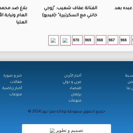
عبده بعد
الفنانة عفاف شعيب: "زوجي
بلاغ ضد محمد
خانني مع السكرتيرة" -(فيديو)
العام ونيابة ال
العليا
970
969
968
967
966
ســية
أخبار الأردن
خبر و صورة
حن
عربي و دولي
مقالات
بنا
اقتصاد
أخبار رياضية
برلمان
منوعات
منوعات
© جميع الحقوق محفوظة لوكالة جفرا نيوز 2024
تصميم و تطوير