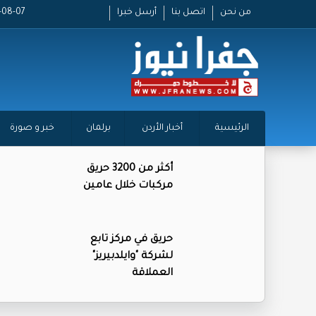
من نحن
اتصل بنا
أرسل خبرا
2026-08-07
الرئيسية
أخبار الأردن
برلمان
خبر و صورة
أكثر من 3200 حريق
مركبات خلال عامين
حريق في مركز تابع
لشركة "وايلدبيريز"
العملاقة