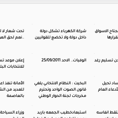
جتاح الاسواق
شركة الكهرباء تشكل دولة
تحت شعار لا ل
قرارها
داخل دولة ولا تخضع للقوانيين
..نعم لحق العو
دن تسليم رغد
الوفيات.. الاحد 25/09/2011
إعلان موعد تس
للانتخابات البل
اد تحيل
البخيت : النظام الانتخابي يلغي
الأمانة تنفذ ا
أدعاء العام
قانون الصوت الواحد وتحترم
للعديد من الش
مخرجات لجنة الحوار الوطني
بالعاصمة
تقط انفاسه
استبعادخطيب الجمعه باربد
وزراء السياحة