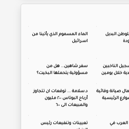
لوطن البديل
الماء المسموم الذي يأتينا من
دة
اسـرائيل
جيل الناخبين
سفر شاهين... هل من
دية خلال يومين
مسؤولية يتحملها البخيت؟
عمال صيانة وقائية
د.سلامة ... توقعات ان تتجاوز
وارع الرئيسية
أرباح البوتاس ٢٠٠ مليون
والمبيعات الى ٦٠٠
 العرب في
تعيينات وتنفيعات رئيس