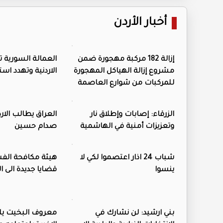
أخبار الأردن
إزالة 182 مركبة مهجورة ضمن
العمالة السورية ت
مشروع إزالة الهياكل المهجورة
الاردنية وتهدد است
للمركبات من شوارع العاصمة
الزرقاء: إصابات وإطلاق نار
العراق يطالب الار
وتعزيزات أمنية في الهاشمية
صدام حسين
شباب 24 اذار اعتصموا لكي لا
هيئة مكافحة الفس
ينسوا
قضايا جديدة الى ال
بني ارشيد: لن نشارك في
معروف البخيت يل