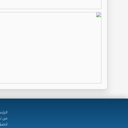
الرئي
من ن
اتصل 