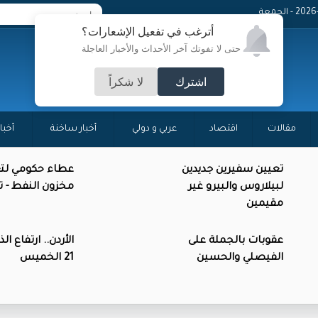
 - الجمعة
أترغب في تفعيل الإشعارات؟
حتى لا تفوتك آخر الأحداث والأخبار العاجلة
اشترك
لا شكراً
مقالات
اقتصاد
عربي و دولي
أخبار ساخنة
أخبا
تعيين سفيرين جديدين
عطاء حكومي لتع
لبيلاروس والبيرو غير
مخزون النفط - 
مقيمين
عقوبات بالجملة على
الأردن.. ارتفاع ال
الفيصلي والحسين
21 الخميس