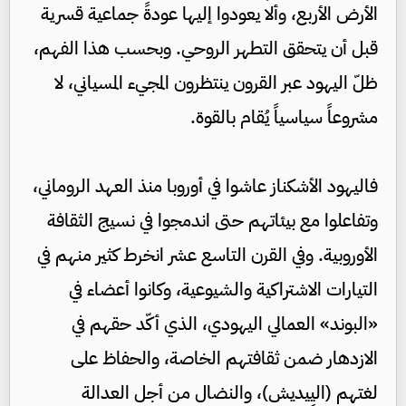
الأرض الأربع، وألا يعودوا إليها عودةً جماعية قسرية
قبل أن يتحقق التطهر الروحي. وبحسب هذا الفهم،
ظلّ اليهود عبر القرون ينتظرون المجيء المسياني، لا
مشروعاً سياسياً يُقام بالقوة.
فاليهود الأشكناز عاشوا في أوروبا منذ العهد الروماني،
وتفاعلوا مع بيئاتهم حتى اندمجوا في نسيج الثقافة
الأوروبية. وفي القرن التاسع عشر انخرط كثير منهم في
التيارات الاشتراكية والشيوعية، وكانوا أعضاء في
«البوند» العمالي اليهودي، الذي أكّد حقهم في
الازدهار ضمن ثقافتهم الخاصة، والحفاظ على
لغتهم (اليِيديش)، والنضال من أجل العدالة