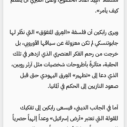
كيف يأمر».
ويرى رابكين أن فلسفة «العِرق المتفوّق» التي نظّر لها
جابوتنسكي لم تكن معزولة عن سياقها الأوروبي، بل
خرجت من رحم الفكر العنصري الذي ازدهر في تلك
الحقبة، متأثرةً بأطروحات شخصيات مثل آرثر روبين،
الذي دعا إلى «تطهير» العِرق اليهودي حتى قبل
صعود النازيين إلى الحكم في ألمانيا.
أما في الجانب الديني، فيسعى رابكين إلى تفكيك
المقولة التي تعتبر «أرض إسرائيل» وعداً إلهياً حصرياً