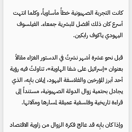
كانت التجربة الصهيونية خطأً مأساوياً، وكلما انتهت
أسرع كان ذلك أفضل للبشرية جمعاء. الفيلسوف
اليهودي ياكوف رابكين.
قبل نحو عشرة أشهر نشرتُ في الدستور الغرّاء مقالاً
بعنوان «إسرائيل على شفا الهاوية»، تناولتُ فيه رؤية
أحد أبرز المؤرخين والفلاسفة اليهود، إيلان بابِه، الذي
يجادل بحتمية زوال الدولة الصهيونية، مستنداً إلى
قراءة تاريخية وفلسفية عميقة لمسارها ومآلاتها.
وإذا كان بابِه قد عالج فكرة الزوال من زاوية الاقتصاد