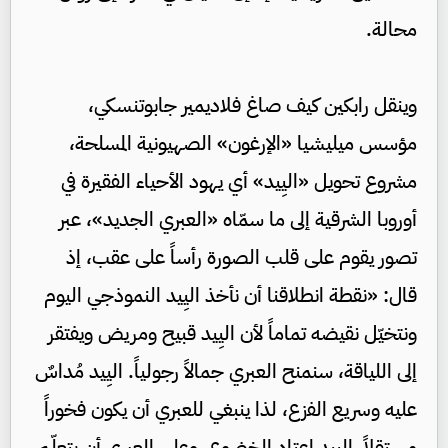
محالة.
وينقل رابكين كيف صاغ فلاديمير جابوتنسكي،
مؤسس ميليشيا «الإرغون» الصهيونية المسلحة،
مشروع تحويل «اليِيد» أي يهود الأحياء الفقيرة في
أوروبا الشرقية إلى ما سمّاه «العبري الجديد»، عبر
تصور يقوم على قلب الصورة رأساً على عقب، إذ
قال: «نقطة انطلاقنا أن نأخذ اليِيد النموذجي اليوم
ونتخيّل نقيضه تماماً لأن اليِيد قبيح ومريض ويفتقر
إلى اللياقة، سنمنح العبري جمالاً رجولياً. اليِيد مُداسٌ
عليه وسريع الفزع، لذا ينبغي للعبري أن يكون فخوراً
مستقلاً اليِيد اعتاد الخضوع، وعلى العبري أن يتعلّم