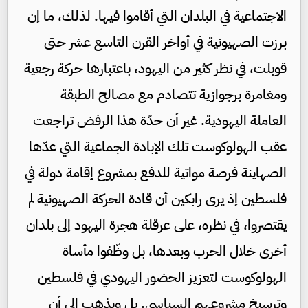
الاجتماعية في البلدان التي أقاموا فيها. لذلك، ما إن
برزت الصهيونية في أواخر القرن التاسع عشر حتى
قوبلت، في نظر كثير من اليهود، باعتبارها حركة رجعية
ومغامرة برجوازية تتصادم مع مصالح الطبقة
العاملة اليهودية. غير أن حدّة هذا الرفض تراجعت
عقب الهولوكوست تلك الإبادة الجماعية التي عدّها
الصهاينة فرصة مواتية للدفع بمشروع إقامة دولة في
فلسطين إذ يرى رابكين أن قادة الحركة الصهيونية لم
يقتصروا، في نظره، على عرقلة هجرة اليهود إلى بلدان
أخرى خلال الحرب وبعدها، بل وظّفوا مأساة
الهولوكوست لتعزيز الحضور اليهودي في فلسطين
وترسيخ مشروعهم السياسي. بل ويذهب إلى أن