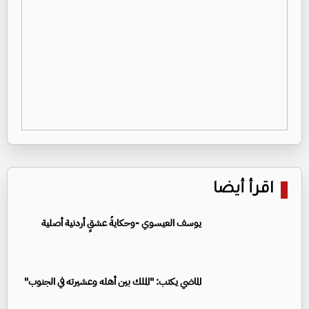
اقرأ أيضا
يوسف العيسوي -وحكايةُ عشقٍ أردنية أصلية
الماضي يكتب: "الملك بين أهله وعشيرته في الجنوب"