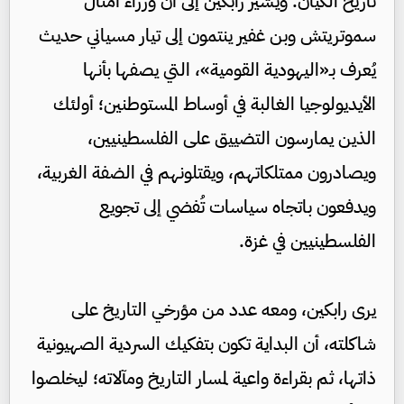
تاريخ الكيان. ويشير رابكين إلى أن وزراء أمثال
سموتريتش وبن غفير ينتمون إلى تيار مسياني حديث
يُعرف بـ«اليهودية القومية»، التي يصفها بأنها
الأيديولوجيا الغالبة في أوساط المستوطنين؛ أولئك
الذين يمارسون التضييق على الفلسطينيين،
ويصادرون ممتلكاتهم، ويقتلونهم في الضفة الغربية،
ويدفعون باتجاه سياسات تُفضي إلى تجويع
الفلسطينيين في غزة.
يرى رابكين، ومعه عدد من مؤرخي التاريخ على
شاكلته، أن البداية تكون بتفكيك السردية الصهيونية
ذاتها، ثم بقراءة واعية لمسار التاريخ ومآلاته؛ ليخلصوا