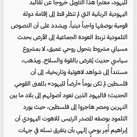
لليهود، معتبراً هذا التأويل خروجاً عن تقاليد
اليهودية الربانية التي لم تنظر قط إلى إقامة دولة
قومية بوصفها واجباً دينياً. ويشدد على أن النصوص
التلمودية تربط العودة الجماعية إلى الأرض بحدث
مسياني مشروط بتحول روحي عميق، لا بمشروع
سياسي حديث يُفرض بالقوة والسلاح. ويذهب،
مستنداً إلى شواهد لاهوتية وتاريخية، إلى أن
فلسطين لم تكن يوماً «أرضاً لليهود» بالمعنى القومي
الحديث؛ فاليهود الذين تعود أصولهم إلى بلاد ما بين
النهرين ومصر هاجروا إلى فلسطين، حيث يورد
التلمود بوصفه المصدر الرئيس للاهوت اليهودي أن
إبراهيم أُمِر بوحيٍ إلهي بأن يتفرق نسله في جهات