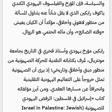
والسياسة، فإن المؤرخ والفيلسوف اليهودي الكندي
ياكوف رابكين الذي لا يقل شأناً عنه يتناول المسألة
من منظور لاهوتي وأخلاقي، مؤكداً أن الكيان يعيش
«وقته الضائع»، وأن مآله الحتمي هو الزوال.
رابكين مؤرخ يهودي وأستاذ فخري في التاريخ بجامعة
مونتريال، عُرف بكتاباته النقدية للحركة الصهيونية من
منظور ديني وأخلاقي وتاريخي؛ إذ يرى أن الصهيونية
تمثل خروجاً على التعاليم اليهودية التقليدية
وانحرافاً عن مسارها العقدي. ومن أبرز مؤلفاته
كتاب «إسرائيل في فلسطين: الرفض اليهودي
للصهيونية (Israel in Palestine: Jewish