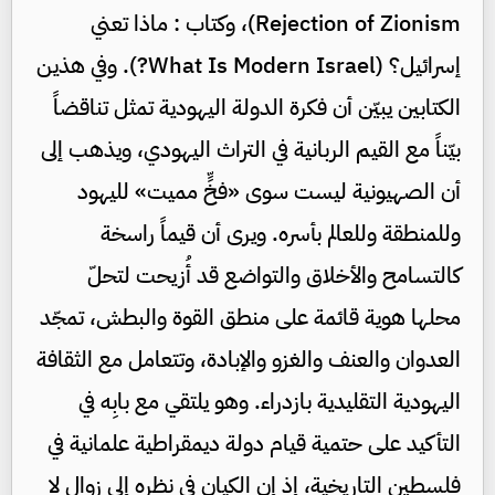
Rejection of Zionism)، وكتاب : ماذا تعني
إسرائيل؟ (What Is Modern Israel?). وفي هذين
الكتابين يبيّن أن فكرة الدولة اليهودية تمثل تناقضاً
بيّناً مع القيم الربانية في التراث اليهودي، ويذهب إلى
أن الصهيونية ليست سوى «فخٍّ مميت» لليهود
وللمنطقة وللعالم بأسره. ويرى أن قيماً راسخة
كالتسامح والأخلاق والتواضع قد أُزيحت لتحلّ
محلها هوية قائمة على منطق القوة والبطش، تمجّد
العدوان والعنف والغزو والإبادة، وتتعامل مع الثقافة
اليهودية التقليدية بازدراء. وهو يلتقي مع بابِه في
التأكيد على حتمية قيام دولة ديمقراطية علمانية في
فلسطين التاريخية، إذ إن الكيان في نظره إلى زوال لا