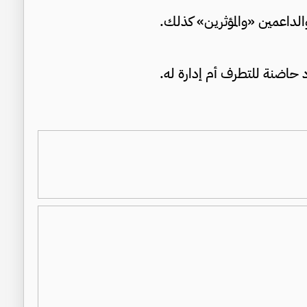
والداعمين «والمؤثرين» كذلك.
 حاضنة للتطرف أم إدارة له.