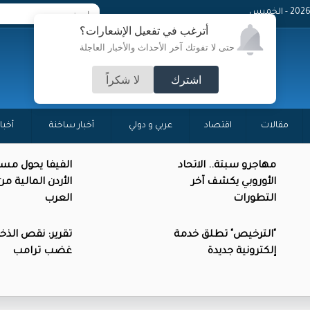
- الخميس
أترغب في تفعيل الإشعارات؟
حتى لا تفوتك آخر الأحداث والأخبار العاجلة
اشترك
لا شكراً
مقالات
اقتصاد
عربي و دولي
أخبار ساخنة
أخبا
مهاجرو سبتة.. الاتحاد
الفيفا يحول مس
الأوروبي يكشف آخر
الأردن المالية م
التطورات
العرب
"الترخيص" تطلق خدمة
تقرير: نقص الذخائ
إلكترونية جديدة
غضب ترامب