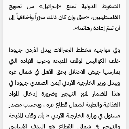
الضغوط الدولية تمنع «إسرائيل» من تجويع
الفلسطينيين، «حتى وإن كان ذلك مبرّراً وأخلاقياً إلى
أن تتمّ إعادة رهائننا».
وفي مواجهة مخطط الجنرالات يبذل الأردن جهودا
خلف الكواليس لوقف المذبحة وحرب الاباده التي
يمارسها جيش الاحتلال بحق الأهل في شمال غزه
ويبذل وزير الخارجية الأردني أيمن الصفدي جهودا في
هذا المضمار لمنع التهجير وضرورة إدخال المواد
الغذائية والطبية لشمال قطاع غزه ، وبحسب مصدر
مسئول في وزارة الخارجية الأردني « بأن وقف المذبحة
والتهجير في شمالي القطاع هو الهدف الأساسي