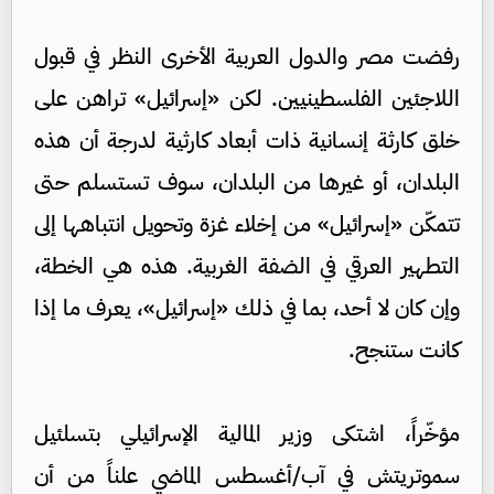
رفضت مصر والدول العربية الأخرى النظر في قبول
اللاجئين الفلسطينيين. لكن «إسرائيل» تراهن على
خلق كارثة إنسانية ذات أبعاد كارثية لدرجة أن هذه
البلدان، أو غيرها من البلدان، سوف تستسلم حتى
تتمكّن «إسرائيل» من إخلاء غزة وتحويل انتباهها إلى
التطهير العرقي في الضفة الغربية. هذه هي الخطة،
وإن كان لا أحد، بما في ذلك «إسرائيل»، يعرف ما إذا
كانت ستنجح.
مؤخّراً، اشتكى وزير المالية الإسرائيلي بتسلئيل
سموتريتش في آب/أغسطس الماضي علناً من أن