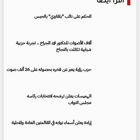
اقرأ أيضا
الحكم على نائب "بلقاوي" بالحبس
آلاف الأصوات للدكتور محمد الجراح .. تجربة حزبية
شبابية تكللت بالنجاح
حزب رؤية يعبر عن فخره بحصوله على 26 ألف صوت
الهميسات يعلن ترشحه لانتخابات رئاسه
مجلس النواب
إرادة يعلن أسماء نوابه في القائمتين العامة والمحلية