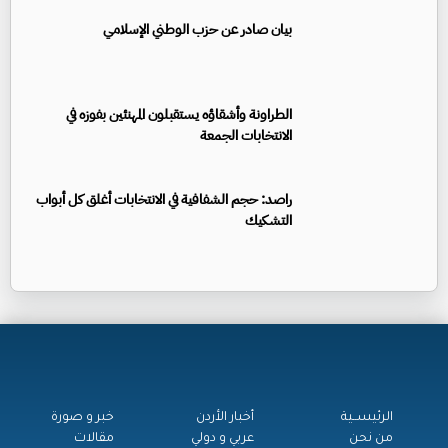
بيان صادر عن حزب الوطني الإسلامي
الطراونة وأشقاؤه يستقبلون المهنئين بفوزه في
الانتخابات الجمعة
راصد: حجم الشفافية في الانتخابات أغلق كل أبواب
التشكيك
الرئيســية
أخبار الأردن
خبر و صورة
من نحن
عربي و دولي
مقالات