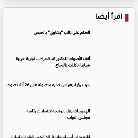
اقرأ أيضا
الحكم على نائب "بلقاوي" بالحبس
آلاف الأصوات للدكتور محمد الجراح .. تجربة حزبية
شبابية تكللت بالنجاح
حزب رؤية يعبر عن فخره بحصوله على 26 ألف صوت
الهميسات يعلن ترشحه لانتخابات رئاسه
مجلس النواب
إرادة يعلن أسماء نوابه في القائمتين العامة والمحلية