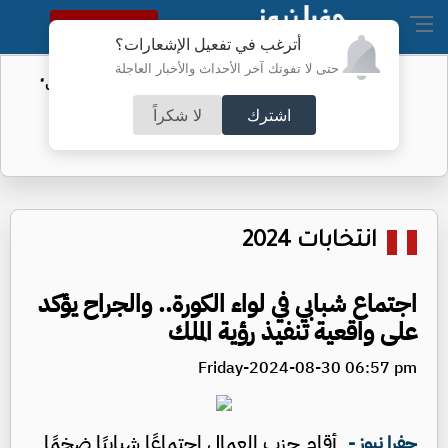
النسخة الكاملة
أترغب في تفعيل الإشعارات؟
حتى لا تفوتك آخر الأحداث والأخبار العاجلة
الأمن السيبراني يحذر من رسائل "واتساب"
اشترك
لا شكراً
انتخابات 2024
اجتماع شبابي في لواء الكورة.. والجراح يؤكد
على واقعية تنفيذ رؤية الملك
Friday-2024-08-30 06:57 pm
أقام حزب العمال اجتماعًا شبابيًا ضخمًا
جفرا نيوز -