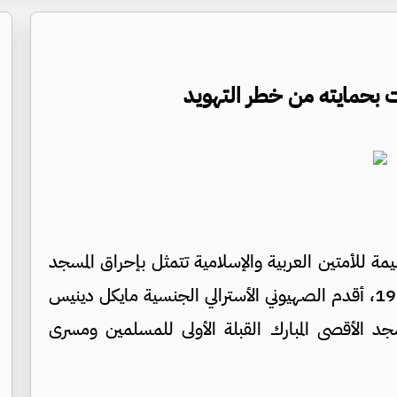
ت بحمايته من خطر التهويد
ء الواقع في 21/8/2024 ذكرى أليمة للأمتين العربية والإسلامية تتمثل بإحراق المسجد
الأقصى المبارك، ففي مثل هذا اليوم من عام 1969، أقدم الصهيوني الأسترالي الجنسية مايكل دينيس
جد الأقصى المبارك القبلة الأولى للمسلمين ومسرى