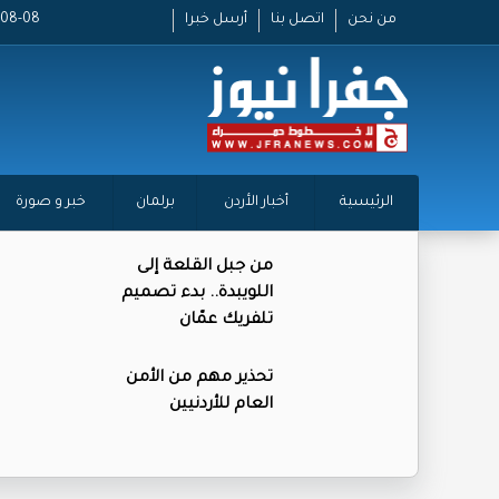
من نحن
اتصل بنا
أرسل خبرا
2026-08-08
الرئيسية
أخبار الأردن
برلمان
خبر و صورة
من جبل القلعة إلى
اللويبدة.. بدء تصميم
تلفريك عمّان
تحذير مهم من الأمن
العام للأردنيين