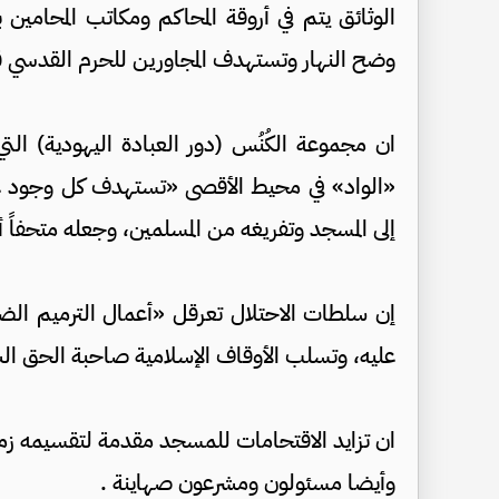
الوثائق يتم في أروقة المحاكم ومكاتب المحامي
وضح النهار وتستهدف المجاورين للحرم القدسي 
ان مجموعة الكُنُس (دور العبادة اليهودية) التي
«الواد» في محيط الأقصى «تستهدف كل وجود ع
إلى المسجد وتفريغه من المسلمين، وجعله متحفاً أثري
إن سلطات الاحتلال تعرقل «أعمال الترميم الضرو
عليه، وتسلب الأوقاف الإسلامية صاحبة الحق الشر
ان تزايد الاقتحامات للمسجد مقدمة لتقسيمه زماني
وأيضا مسئولون ومشرعون صهاينة .