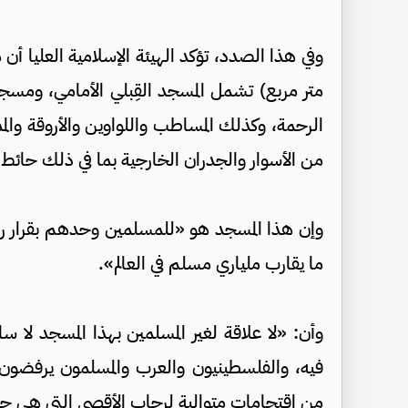
متر مربع) تشمل المسجد القِبلي الأمامي، ومسجد
الرحمة، وكذلك المساطب واللواوين والأروقة والمم
من الأسوار والجدران الخارجية بما في ذلك حائط ا
وإن هذا المسجد هو «للمسلمين وحدهم بقرار ربان
ما يقارب ملياري مسلم في العالم».
وأن: «لا علاقة لغير المسلمين بهذا المسجد لا ساب
فيه، والفلسطينيون والعرب والمسلمون يرفضون ال
من اقتحامات متوالية لرحاب الأقصى التي هي جز