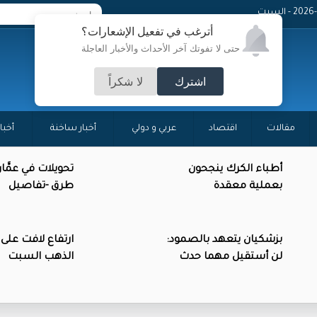
 - السبت
أترغب في تفعيل الإشعارات؟
حتى لا تفوتك آخر الأحداث والأخبار العاجلة
اشترك
لا شكراً
مقالات
اقتصاد
عربي و دولي
أخبار ساخنة
أخبا
أطباء الكرك ينجحون
تحويلات في عمَّا
بعملية معقدة
طرق -تفاصيل
بزشكيان يتعهد بالصمود:
ارتفاع لافت على
لن أستقيل مهما حدث
الذهب السبت