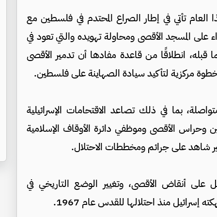
 العام تأتي في إطار الصراع المحتدم في فلسطين مع
 على المسجد الأقصى ومحاولة تهويده والتي تعود في
 قبله، انطلاقًا من قاعدة مفادها أن تدمير الأقصى
ده خطوة مركزية لتأكيد سيادة الصهاينة على فلسطين.
واصلة، بما في ذلك تصاعد الاقتحامات الإسرائيلية
2003، وملاحقة المصلين وحراس الأقصى وموظفي دائرة الأوقاف الإسلامية
 خير شاهد على جرائم ومخططات الاحتلال.
هيكل على أنقاض الأقصى، وتغيير الوضع التاريخي في
ه إسرائيل منذ احتلالها للقدس عام 1967.