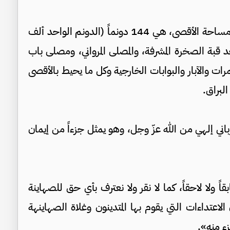
وفي هذا الصدد، تؤكد الهيئة الإسلامية العليا أن مساحة الأقصى، هي 144 دونماً (الدونم الواحد ألف
 قبة الصخرة المشرفة، والمصلى المرواني، ومصلى باب
رات والآبار والبوابات الخارجية وكل ما يحيط بالأقصى
لبراق.
ي إلهي من الله عزّ وجل، وهو يمثل جزءاً من إيمان
قاً ولا لاحقاً، كما لا نقر ولا نعترف بأي حق للصهاينة
اعتداءات التي يقوم بها المتدينون وغلاة الصهاينهة
ء منه».