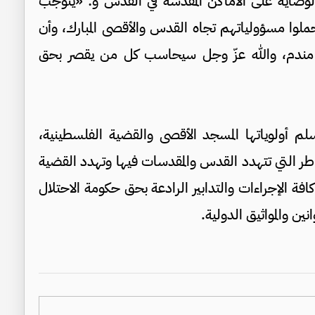
لوصاية على الأماكن المقدسة في القدس و: «يتوجب
حملوا مسؤولياتهم تجاه القدس والأقصى المبارك، وأن
عة مندم، والله عزّ وجل سيحاسب كل من يقصر بحق
م أولوياتها المسجد الأقصى والقضية الفلسطينية،
اطر التي تتهدد القدس والمقدسات فيها وتهدد القضية
افة الإجراءات والتدابير الرادعة بحق حكومة الاحتلال
نين والمواثيق الدولية.