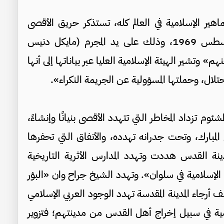
ماهير الإسلامية في العالم كله، تستذكر حريق الأقصى
المشئوم الذي وقع صباح الخميس في 21 أغسطس 1969، وذلك على يد المجرم (مايكل دنيس
وتشير الهيئة الإسلامية العليا عبر بياناتها إلى أنها
ال، وحملتها المسؤولية عن الجريمة النكراء».
 تزداد المخاطر التي تتهدد الأقصى بنيانًا وإنشاءً،
المبارك، وتحت جدرانه تهدده، والأنفاق التي تحفرها
ينة القدس هددت وتهدد المدارس الأثرية التاريخية
لإسلامية في سلوان». وتهدد الشيخ جراح وان «البؤر
 أرجاء المدينة المقدسة تهدد الوجود العربي الإسلامي
ية في سبيل إخراج أهل القدس من مدينتهم؛ فتزوير