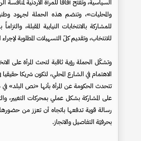
السياسية، وتفتح آفاقا للمرأة الأردنية لمنافسة ا
والمحليات»، وتنضم هذه الحملة لجهود وطنية
للمشاركة بالانتخابات النيابية المقبلة، والتزاما
للانتخاب، وتقديم كلّ التسهيلات المطلوبة لإجراء ا
وتشكّل الحملة رؤية ثاقبة لتحث المرأة على الا
الاهتمام في الشارع المحلي، لتكون شريكا حقيقيا ف
تتحدث الحكومة عن المرأة بأنها «نص البلد» في ذ
على المشاركة بشكل عملي بمحركات التغيير، والتن
رسالة قوية تدفعها باتجاه أن تعزز من حضورها،
بحرفيّة التفاصيل والانجاز.