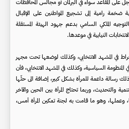
لرجل على المقاعد سواء في البرلمان أو مجالس المحافظات
 ضخمة رامية إلى تشجيع المواطنين على الإقبال
ً بالتوجيه الملكي السامي بدعم جهود الهيئة المستقلة
لانتخابات النيابية في موعدها.
نخراط في المشهد الانتخابي، وكذلك لوضعها تحت مجهر
ي المنظومة السياسية، وكذلك في المشهد الانتخابي، فأن
لك رسالة داعمة للمرأة بشكل كبير، إضافة الى حثّها
مية والتحديث، وربما تحتاج المرأة بين الحين والآخر
 وعملها، وهو ما قامت به لجنة تمكين المرأة أمس،