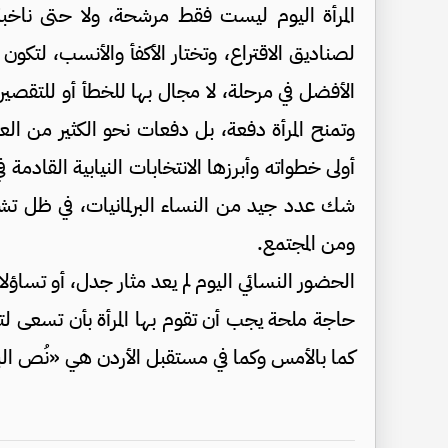
المرأة اليوم ليست فقط مرشحة، ولا حتى ناخبة
لصناديق الاقتراع، وتختار الأكفأ والأنسب، لتكو
الأفضل في مرحلة، لا مجال بها للخطأ أو للتقصير
وتمنح المرأة دفعة، بل دفعات نحو الكثير من الع
أولى خطواته وأبرزها الانتخابات النيابية القادمة 
شك عدد جيد من النساء البرلمانيات، في ظل تشري
ومن المجتمع.
الحضور النسائي اليوم لم يعد مثار جدل، أو تساؤلا
حاجة ملحة يجب أن تقوم بها المرأة بأن تسعى لتع
كما بالأمس وكما في مستقبل الأردن هي «نُص الب