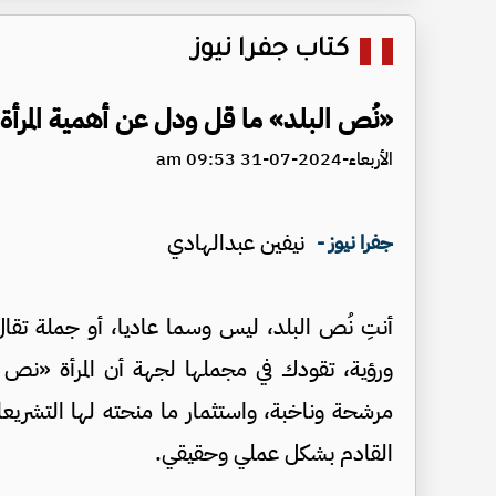
كتاب جفرا نيوز
«نُص البلد» ما قل ودل عن أهمية المرأة ا
الأربعاء-2024-07-31 09:53 am
نيفين عبدالهادي
جفرا نيوز -
أنتِ نُص البلد، ليس وسما عاديا، أو جملة تقا
ورؤية، تقودك في مجملها لجهة أن المرأة «نص ال
مرشحة وناخبة، واستثمار ما منحته لها التشر
القادم بشكل عملي وحقيقي.