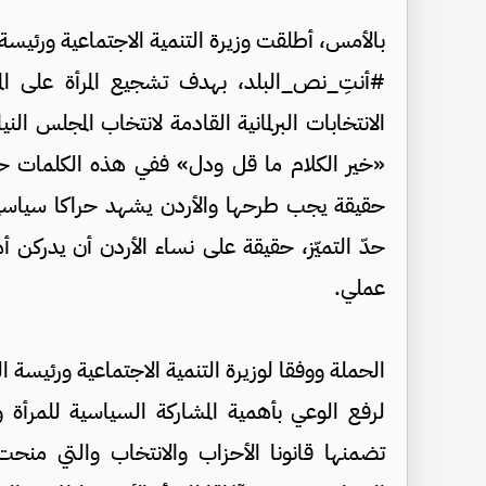
بالأمس، أطلقت وزيرة التنمية الاجتماعية ورئيسة 
#أنتِ_نص_البلد، بهدف تشجيع المرأة على المش
الانتخابات البرلمانية القادمة لانتخاب المجلس ال
«خير الكلام ما قل ودل» ففي هذه الكلمات حقي
حقيقة يجب طرحها والأردن يشهد حراكا سياسيا ا
حدّ التميّز، حقيقة على نساء الأردن أن يدركن أ
عملي.
الحملة ووفقا لوزيرة التنمية الاجتماعية ورئيسة ا
لرفع الوعي بأهمية المشاركة السياسية للمرأة و
تضمنها قانونا الأحزاب والانتخاب والتي منحت 