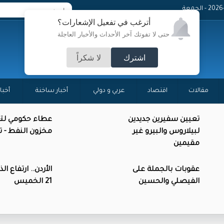
 - الجمعة
أترغب في تفعيل الإشعارات؟
حتى لا تفوتك آخر الأحداث والأخبار العاجلة
اشترك
لا شكراً
مقالات
اقتصاد
عربي و دولي
أخبار ساخنة
أخبا
تعيين سفيرين جديدين
عطاء حكومي لتع
لبيلاروس والبيرو غير
مخزون النفط - 
مقيمين
عقوبات بالجملة على
الأردن.. ارتفاع ال
الفيصلي والحسين
21 الخميس