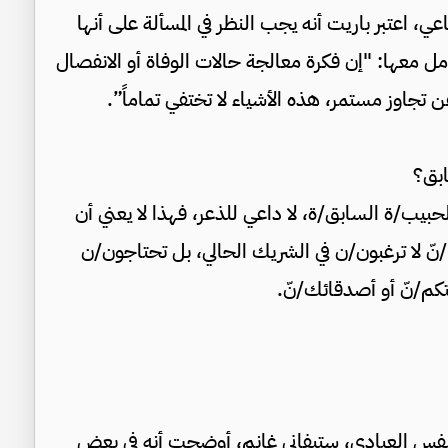
، اعتبر باريت أنه يجب النظر في المسألة على أنها
ل معها: "إن فكرة معالجة حالات الوفاة أو الانفصال
 تجاوز مستمر، هذه الأشياء لا تختفي تماماً”.
ابق؟
حبيب/ة السابق/ة، لا داعي للذعر، فهذا لا يعني أن
/نّ لا ترغبون/ن في الشريك الحالي، بل تحتاجون/ن
تكم/نّ أو أصدقائك/نّ.
ائية في علم النفس العيادي، ستيفاني غانم، أوضحت أنه في بعض