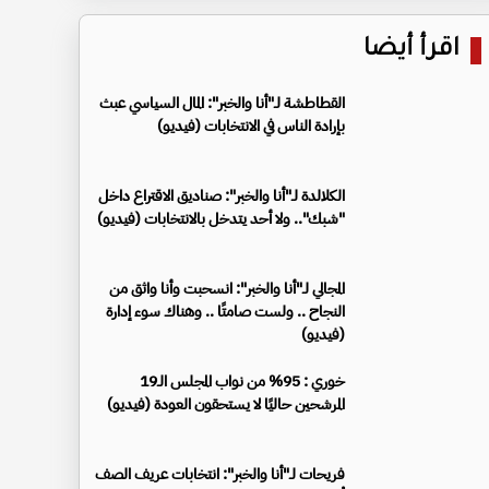
اقرأ أيضا
القطاطشة لـ"أنا والخبر": المال السياسي عبث
بإرادة الناس في الانتخابات (فيديو)
الكلالدة لـ"أنا والخبر": صناديق الاقتراع داخل
"شبك".. ولا أحد يتدخل بالانتخابات (فيديو)
المجالي لـ"أنا والخبر": انسحبت وأنا واثق من
النجاح .. ولست صامتًا .. وهناك سوء إدارة
(فيديو)
خوري : 95% من نواب المجلس الـ19
المرشحين حاليًا لا يستحقون العودة (فيديو)
فريحات لـ"أنا والخبر": انتخابات عريف الصف