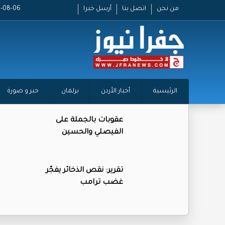
من نحن
اتصل بنا
أرسل خبرا
2026-08-06 
الرئيسية
أخبار الأردن
برلمان
خبر و صورة
عقوبات بالجملة على
الفيصلي والحسين
تقرير: نقص الذخائر يفجّر
غضب ترامب