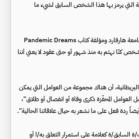
ية التي يرمز بها هذا الشخص السابق لشيء ما
بدورها، أكدت ديردري باريت، باحثة الأحلام في جامعة هارفارد ومؤلفة كتاب Pandemic Dreams
and The ، أن الحلم بشخص كنّا نهتم به منذ شهور أو حتى عقود لا يعني أننا
لبريطانية، أن هناك مجموعة من العوامل التي يمكن
العوامل المحفّزة ذكرى وفاة أو انفصال أو طلاق”،
اً ردة فعل على ما نشعر به حيال علاقاتنا الحالية”.
ب/ة السابق/ة كعلامة على استمرار التعلق به/ا أو