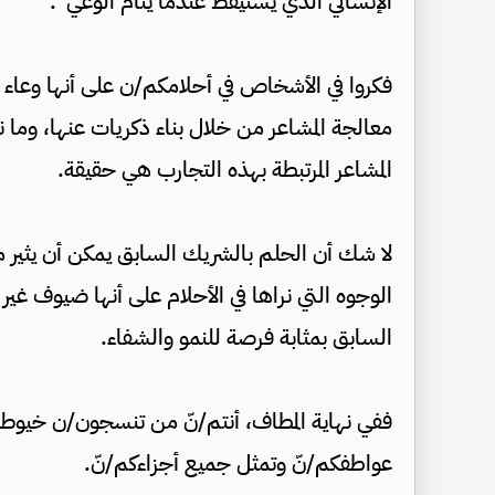
الإنساني الذي يستيقظ عندما ينام الوعي”.
فكروا في الأشخاص في أحلامكم/ن على أنها وعاء 
معالجة المشاعر من خلال بناء ذكريات عنها، وما نرا
المشاعر المرتبطة بهذه التجارب هي حقيقة.
لا شك أن الحلم بالشريك السابق يمكن أن يثير مزي
الوجوه التي نراها في الأحلام على أنها ضيوف غير
السابق بمثابة فرصة للنمو والشفاء.
ففي نهاية المطاف، أنتم/نّ من تنسجون/ن خيوط أ
عواطفكم/نّ وتمثل جميع أجزاءكم/نّ.