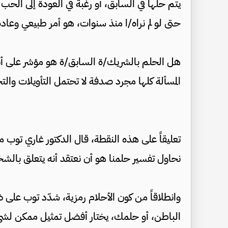
يتم حلها في السابق، أو رغبة في العودة إلى الح
حتى لو لم نراه/ا منذ سنوات، هو أمر طبيعي وعادة 
هل الحلم بالشريك/ة السابق/ة هو مؤشر على أنن
المسألة كلها مجرد صدفة لا تحتمل التأويلات والت
تعليقاً على هذه النقطة، قال الدكتور غاري توب م
نحاول تفسير حلمنا هو أن نعتقد أنه يتعلق بالش
وانطلاقاً من كون الأحلام رمزية، شدّد توب على ض
الباطن، أو حلمك، يختار أفضل تمثيل ممكن لشيء 