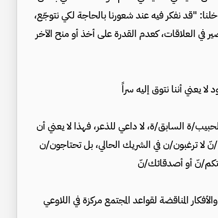
اخلنا: "قد نفكر فيه عند شعورنا بالحاجة لكي نتوجّع،
ر في العلاقات، كعدم القدرة على أخذ أو منح الآخر
 يعني أننا نتوق إليه سراً
حبيب/ة السابق/ة، لا داعي للذعر، فهذا لا يعني أن
/نّ لا ترغبون/ن في الشريك الحالي، بل تحتاجون/ن
تكم/نّ أو أصدقائك/نّ
أفكار المناقضة لقواعد المجتمع مركزة في اللاوعي