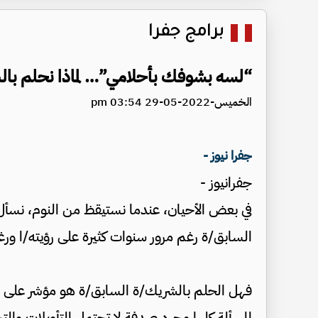
برامج جفرا
“لسه بشوفك بأحلامي”… لماذا نحلم با
الخميس-2022-05-29 03:54 pm
جفرا نيوز -
جفرانيوز -
في بعض الأحيان، عندما نستيقظ من النوم، نسأ
السابق/ة رغم مرور سنوات كثيرة على رؤيته/ا ورغ
فهل الحلم بالشريك/ة السابق/ة هو مؤشر على أنن
المسألة كلها مجرد صدفة لا تحتمل التأويلات والت