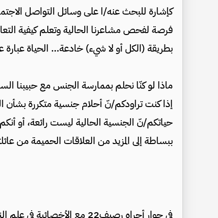
كإشارة للبحث عنه/ا على وسائل التواصل الاجتماعي
فرصة لفحص مشاعرنا الحالية وتعلم كيفية التعام
بطريقة (الكل أو لا شيء) خادعة… الحياة عبارة عن
ماذا لو كنّا نحلم بممارسة الجنس مع حبيبنا الس
إذا كنت تراودكم/نّ أحلام جنسية متكررة بشأن ال
حياتكم/نّ الجنسية الحالية ليست رائعة، أو أنكم
ببساطة إلى المزيد من العلاقات الحميمة من عائل
في حوار أجراه رصيف22 مع الأخص