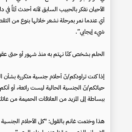
الأحيان نفكر بالحبيب السابق لأنه أحدث ألماً في د
أي عندما نمر بمرحلة نشعر خلالها بنوع من التقصي
شيء إيجابي”.
الحلم بشخص كنّا نهتم به منذ شهور أو حتى عقود لا
إذا كنت تراودكم/نّ أحلام جنسية متكررة بشأن ال
حياتكم/نّ الجنسية الحالية ليست رائعة، أو أنكم
ببساطة إلى المزيد من العلاقات الحميمة من عائل
هذا وختمت غانم بالقول: "كل الأحلام الجنسية وال