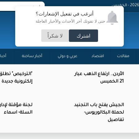
- الخميس
أترغب في تفعيل الإشعارات؟
حتى لا تفوتك آخر الأحداث والأخبار العاجلة
اشترك
لا شكراً
مقالات
اقتصاد
عربي و دولي
أخبار ساخنة
أخبا
الأردن.. ارتفاع الذهب عيار
"الترخيص" تطلق
21 الخميس
إلكترونية جديدة
الجيش يفتح باب التجنيد
لجنة مؤقتة لإدارة
لحملة البكالوريوس-
السلة- اسماء
تفاصيل