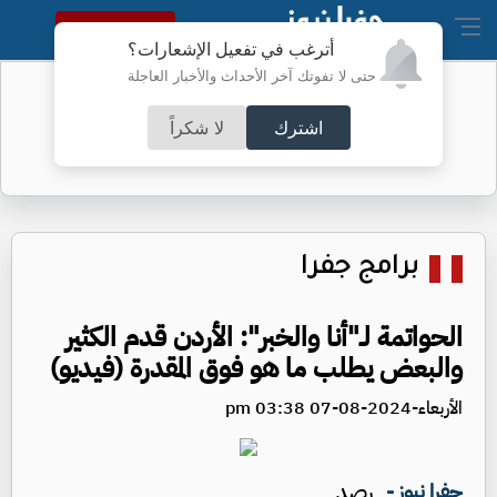
النسخة الكاملة
أترغب في تفعيل الإشعارات؟
حتى لا تفوتك آخر الأحداث والأخبار العاجلة
حريق في مركز تابع لشركة "وايلدبيريز"
العملاقة
اشترك
لا شكراً
برامج جفرا
الحواتمة لـ"أنا والخبر": الأردن قدم الكثير
والبعض يطلب ما هو فوق المقدرة (فيديو)
الأربعاء-2024-08-07 03:38 pm
رصد
جفرا نيوز -