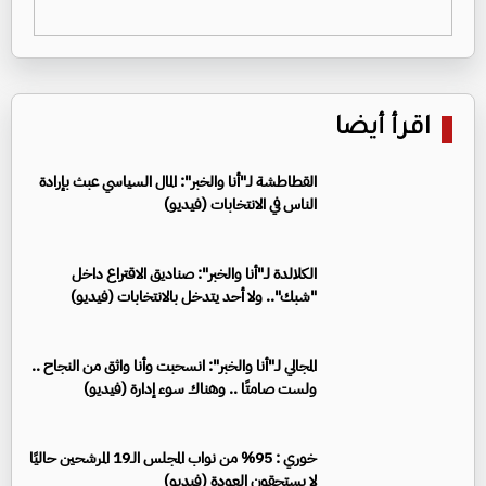
اقرأ أيضا
القطاطشة لـ"أنا والخبر": المال السياسي عبث بإرادة
الناس في الانتخابات (فيديو)
الكلالدة لـ"أنا والخبر": صناديق الاقتراع داخل
"شبك".. ولا أحد يتدخل بالانتخابات (فيديو)
المجالي لـ"أنا والخبر": انسحبت وأنا واثق من النجاح ..
ولست صامتًا .. وهناك سوء إدارة (فيديو)
خوري : 95% من نواب المجلس الـ19 المرشحين حاليًا
لا يستحقون العودة (فيديو)