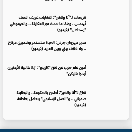
فريحات لـ"أنا والخبر": انتخابات عريف الصف
تُهندس.. وهذا ما حدث مع العكايلة .. والعرموطي
"يستاهل" (فيديو)
مدير مهرجان جرش: الحياة ستستمر وضميري مرتاح
.. ولا خلاف بيني وبين العايد (فيديو)
أمين عام حزب عن فتح "كازينو": "إذا غالبية الأردنيين
أيدوا فليكن"
نفاع لـ"أنا والخبر": أطمح بالحكومة.. والبطاينة
صديقي .. و"العمل الإسلامي" يتعامل بعاطفة
(فيديو)