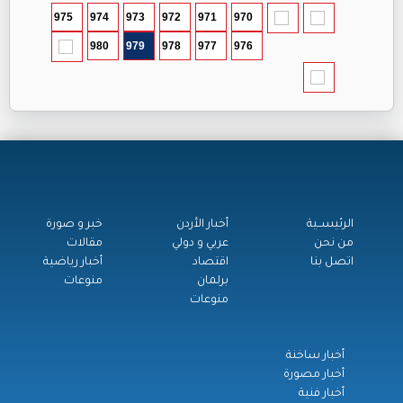
975
974
973
972
971
970
980
979
978
977
976
الرئيســية
أخبار الأردن
خبر و صورة
من نحن
عربي و دولي
مقالات
اتصل بنا
اقتصاد
أخبار رياضية
برلمان
منوعات
منوعات
أخبار ساخنة
أخبار مصورة
أخبار فنية