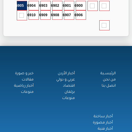
6905
6904
6903
6902
6901
6900
6910
6909
6908
6907
6906
الرئيســية
أخبار الأردن
خبر و صورة
من نحن
عربي و دولي
مقالات
اتصل بنا
اقتصاد
أخبار رياضية
برلمان
منوعات
منوعات
أخبار ساخنة
أخبار مصورة
أخبار فنية