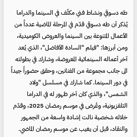
طه دسوقي ونشاط فني مكثّف في السينما والدراما
يُذكر أن طه دسوقي قدّم في المرحلة الماضية عدداً من
الأعمال المتنوعة بين السينما والعروض الكوميدية،
ومن أبرزها: "فيلم "السادة الأفاضل"، الذي يُعد
آخر أعماله السينمائية المعروضة، وشارك في بطولته
الى جانب مجموعة من الفنانين، وحقق حضوراً جيداً
في دور السينما. كما شارك في مسلسل "ولاد
الشمس"، والذي كان آخر ظهور له في الدراما
التلفزيونية، وعُرض في موسم رمضان 2025، وقدّم
خلاله شخصية نالت إشادة واسعة من الجمهور
والنقاد، قبل أن يغيب عن موسم رمضان الماضي.