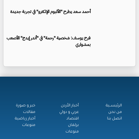
أحمد سعد يطرح "الألبوم الإلكترو" في تجربة جديدة
فرح يوسف: شخصية "رحمة" في "أندر إيدج" الأصعب
بمشواري
الرئيســية
أخبار الأردن
خبر و صورة
من نحن
عربي و دولي
مقالات
اتصل بنا
اقتصاد
أخبار رياضية
برلمان
منوعات
منوعات