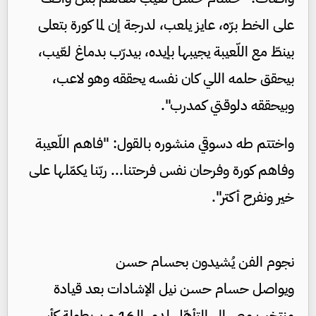
على الخط برّه، عايز يلعب، لدرجة إن لما كورة بتعلى
بينطّ مع اللّعيبة يجيبها بإيده، بيدرّب بدماغ لعّيب،
بيحقق حلمه اللي كان نفسه يحققه وهو لاعب،
وبيحققه دلوقتي كمدرب".
واختتم طه دسوقي منشوره بالقول: "فاهم اللّعيبة
وفاهم كورة وفرحان نفس فرحتنا... ربّنا يكمّلها على
خير ونفرح أكتر".
نجوم الفن يُشيدون بحسام حسن
ويواصل حسام حسن نيل الإشادات بعد قيادة
منتخب مصر الى التأهّل لدور الـ16 من بطولة كأس