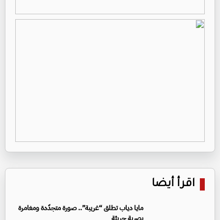
اقرأ أيضا
مايا دياب تطلق “غريبة”.. صورة متجدّدة ومغامرة
بصرية جريئة