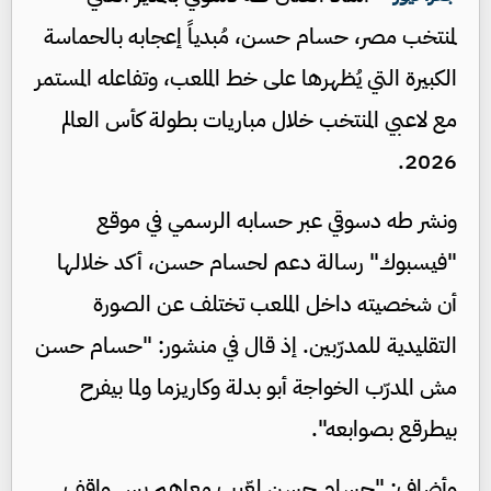
لمنتخب مصر، حسام حسن، مُبدياً إعجابه بالحماسة
الكبيرة التي يُظهرها على خط الملعب، وتفاعله المستمر
مع لاعبي المنتخب خلال مباريات بطولة كأس العالم
2026.
ونشر طه دسوقي عبر حسابه الرسمي في موقع
"فيسبوك" رسالة دعم لحسام حسن، أكد خلالها
أن شخصيته داخل الملعب تختلف عن الصورة
التقليدية للمدرّبين. إذ قال في منشور: "حسام حسن
مش المدرّب الخواجة أبو بدلة وكاريزما ولما بيفرح
بيطرقع بصوابعه".
وأضاف: "حسام حسن لعّيب معاهم بس واقف