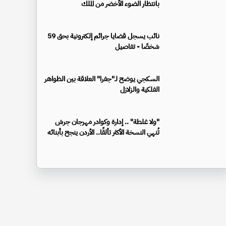
بانتظار الضوء الأخضر من الملك
نائب يسجل قضايا جرائم إلكترونية بحق 59
شخصًا - تفاصيل
السكجي يوضح لـ"جفرا" العلاقة بين الظواهر
الفلكية والزلازل
"ولا غلطة" .. إدارة وكوادر مهرجان جرش
تُنهي النسخة الأكثر تألقًا.. الأردن ينجح بأبنائه