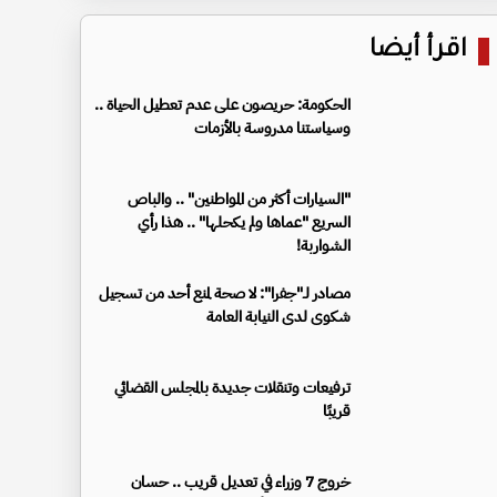
اقرأ أيضا
الحكومة: حريصون على عدم تعطيل الحياة ..
وسياستنا مدروسة بالأزمات
"السيارات أكثر من المواطنين" .. والباص
السريع "عماها ولم يكحلها" .. هذا رأي
الشواربة!
مصادر لـ"جفرا": لا صحة لمنع أحد من تسجيل
شكوى لدى النيابة العامة
ترفيعات وتنقلات جديدة بالمجلس القضائي
قريبًا
خروج 7 وزراء في تعديل قريب .. حسان