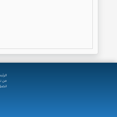
الرئي
من ن
اتصل 