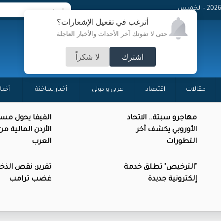
- الخميس
أترغب في تفعيل الإشعارات؟
حتى لا تفوتك آخر الأحداث والأخبار العاجلة
اشترك
لا شكراً
مقالات
اقتصاد
عربي و دولي
أخبار ساخنة
أخبا
مهاجرو سبتة.. الاتحاد
الفيفا يحول مس
الأوروبي يكشف آخر
الأردن المالية م
التطورات
العرب
"الترخيص" تطلق خدمة
تقرير: نقص الذخائ
إلكترونية جديدة
غضب ترامب