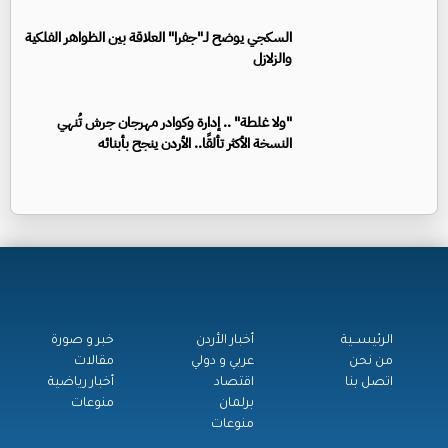
السكجي يوضح لـ"جفرا" العلاقة بين الظواهر الفلكية
والزلازل
"ولا غلطة" .. إدارة وكوادر مهرجان جرش تُنهي
النسخة الأكثر تألقًا.. الأردن ينجح بأبنائه
الرئيســية
أخبار الأردن
خبر و صورة
من نحن
عربي و دولي
مقالات
اتصل بنا
اقتصاد
أخبار رياضية
برلمان
منوعات
منوعات