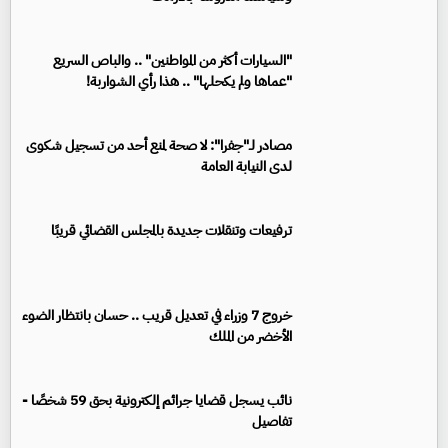
"السيارات أكثر من المواطنين" .. والباص السريع
"عماها ولم يكحلها" .. هذا رأي الشواربة!
مصادر لـ"جفرا": لا صحة لمنع أحد من تسجيل شكوى
لدى النيابة العامة
ترفيعات وتنقلات جديدة بالمجلس القضائي قريبًا
خروج 7 وزراء في تعديل قريب .. حسان بانتظار الضوء
الأخضر من الملك
نائب يسجل قضايا جرائم إلكترونية بحق 59 شخصًا -
تفاصيل