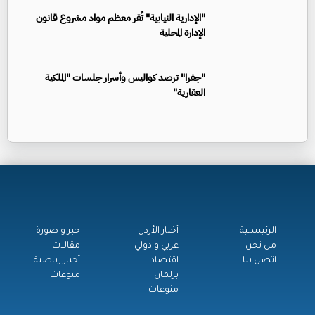
"الإدارية النيابية" تُقر معظم مواد مشروع قانون
الإدارة المحلية
"جفرا" ترصد كواليس وأسرار جلسات "الملكية
العقارية"
الرئيســية
أخبار الأردن
خبر و صورة
من نحن
عربي و دولي
مقالات
اتصل بنا
اقتصاد
أخبار رياضية
برلمان
منوعات
منوعات