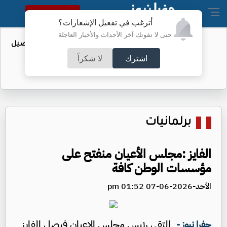
النسخة الكاملة
أترغب في تفعيل الإشعارات؟
حتى لا تفوتك آخر الأحداث والأخبار العاجلة
عطاء حكومي لتعزيز مخزون النفط - تفاصيل
اشترك
لا شكراً
برلمانيات
الفايز :مجلس الأعيان منفتح على
مؤسسات الوطن كافة
الأحد-2026-06-07 01:52 pm
التقى رئيس مجلس الاعيان فيصل الفايز
جفرا نيوز -