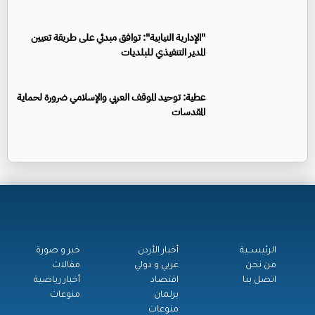
"الإدارية النيابية": توافق مبدئي على طريقة تعيين
المدير التنفيذي للبلديات
عطية: توحيد الموقف العربي والإسلامي ضرورة لحماية
المقدسات
الرئيســية
أخبار الأردن
خبر و صورة
من نحن
عربي و دولي
مقالات
اتصل بنا
اقتصاد
أخبار رياضية
برلمان
منوعات
منوعات