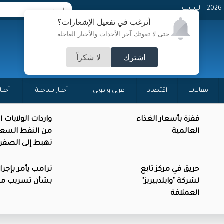
 - السبت
أترغب في تفعيل الإشعارات؟
حتى لا تفوتك آخر الأحداث والأخبار العاجلة
اشترك
لا شكراً
مقالات
اقتصاد
عربي و دولي
أخبار ساخنة
أخبا
قفزة بأسعار الغذاء
واردات الولايات 
العالمية
من النفط السع
تهبط إلى الصفر
حريق في مركز تابع
ترامب يأمر بإجرا
لشركة "وايلدبيريز"
بشأن تسريب م
العملاقة