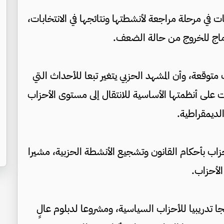
 في مرحلة مراجعة لأنشطتها ونتائجها في الانتخابات،
دماج للخروج من حالة الضعف.
 متوقعة، وأن المشهد الحزبي يتغير تبعا للأحداث التي
لات على أنظمتها الأساسية للانتقال إلى مستوى الأحزاب
لديمقراطية.
أحزاب بأحكام القانون وتشجيع الأنشطة الحزبية، مشيرا
 زيد أن الهيئة أعدت أكثر من 18 برنامجا تدريبيا للأحزاب السياسية، ومشروعا لدبلوم عالٍ