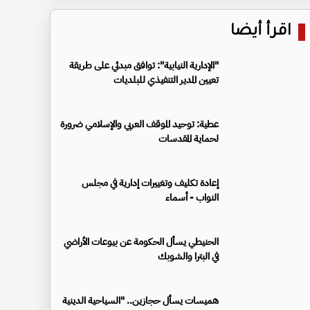
اقرأ أيضا
"الإدارية النيابية": توافق مبدئي على طريقة
تعيين المدير التنفيذي للبلديات
عطية: توحيد الموقف العربي والإسلامي ضرورة
لحماية المقدسات
إعادة تكليف وتغييرات إدارية في مجلس
النواب - أسماء
الحنيطي يسأل الحكومة عن بيوعات الأراضي
في البترا والشوبك
هميسات يسأل حجازين.. "السياحية الدينية