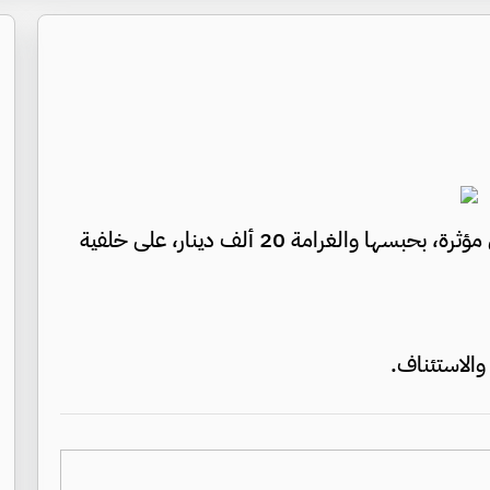
صدر حكم قضائي غيابي في الأردن بحق مؤثرة، بحبسها والغرامة 20 ألف دينار، على خلفية
والاستئناف.