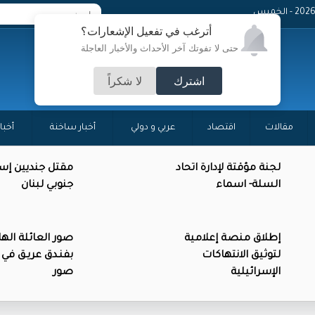
- الخميس
أترغب في تفعيل الإشعارات؟
حتى لا تفوتك آخر الأحداث والأخبار العاجلة
اشترك
لا شكراً
مقالات
اقتصاد
عربي و دولي
أخبار ساخنة
أخبا
لجنة مؤقتة لإدارة اتحاد
مقتل جنديين إسر
السلة- اسماء
جنوبي لبنان
إطلاق منصة إعلامية
صور العائلة اله
لتوثيق الانتهاكات
بفنـدق عريـق في 
الإسرائيلية
صور