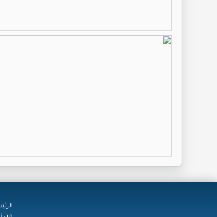
الرئي
من ن