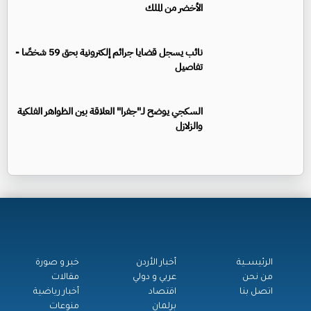
الأخضر من الملك
نائب يسجل قضايا جرائم إلكترونية بحق 59 شخصًا -
تفاصيل
السكجي يوضح لـ"جفرا" العلاقة بين الظواهر الفلكية
والزلازل
الرئيســية
أخبار الأردن
خبر و صورة
من نحن
عربي و دولي
مقالات
اتصل بنا
اقتصاد
أخبار رياضية
برلمان
منوعات