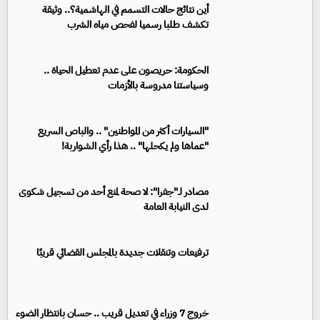
أين نتائج حالات التسمم في الهاشمية؟.. وثيقة
تكشف طلبا رسميا لفحص مياه الشرب
الحكومة: حريصون على عدم تعطيل الحياة ..
وسياستنا مدروسة بالأزمات
"السيارات أكثر من المواطنين" .. والباص السريع
"عماها ولم يكحلها" .. هذا رأي الشواربة!
مصادر لـ"جفرا": لا صحة لمنع أحد من تسجيل شكوى
لدى النيابة العامة
ترفيعات وتنقلات جديدة بالمجلس القضائي قريبًا
خروج 7 وزراء في تعديل قريب .. حسان بانتظار الضوء