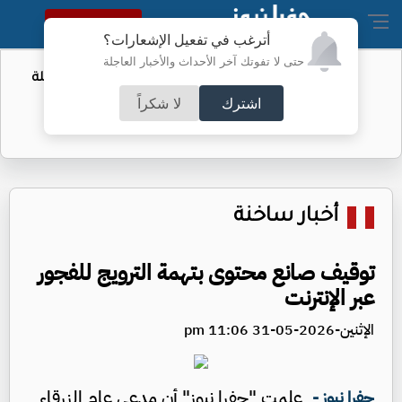
النسخة الكاملة
أترغب في تفعيل الإشعارات؟
حتى لا تفوتك آخر الأحداث والأخبار العاجلة
تمديدات غير مشروعة وسرقة مياه.. حملة
أمنية في الزرقاء
اشترك
لا شكراً
أخبار ساخنة
توقيف صانع محتوى بتهمة الترويج للفجور
عبر الإنترنت
الإثنين-2026-05-31 11:06 pm
علمت "جفرا نيوز" أن مدعي عام الزرقاء
جفرا نيوز -