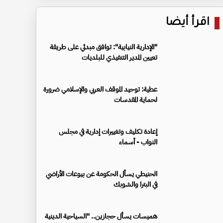
اقرأ أيضا
"الإدارية النيابية": توافق مبدئي على طريقة
تعيين المدير التنفيذي للبلديات
عطية: توحيد الموقف العربي والإسلامي ضرورة
لحماية المقدسات
إعادة تكليف وتغييرات إدارية في مجلس
النواب - أسماء
الحنيطي يسأل الحكومة عن بيوعات الأراضي
في البترا والشوبك
هميسات يسأل حجازين.. "السياحية الدينية