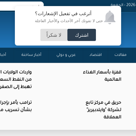
 - الجمعة
أترغب في تفعيل الإشعارات؟
حتى لا تفوتك آخر الأحداث والأخبار العاجلة
اشترك
لا شكراً
مقالات
اقتصاد
عربي و دولي
أخبار ساخنة
أخبا
قفزة بأسعار الغذاء
واردات الولايات 
العالمية
من النفط السع
تهبط إلى الصفر
حريق في مركز تابع
ترامب يأمر بإجرا
لشركة "وايلدبيريز"
بشأن تسريب م
العملاقة