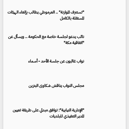
"تستنزف الموازنة" .. العرموطي يطالب بإلغاء الهيئات
المستقلة بالكامل
نائب يدعو لجلسة خاصة مع الحكومة .. ويسأل عن
"اتفاقية مكة"
نواب غائبون عن جلسة الأحد - أسماء
مجلس النواب يناقش شكاوى البنزين
"الإدارية النيابية": توافق مبدئي على طريقة تعيين
المدير التنفيذي للبلديات