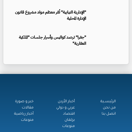
"الإدارية النيابية" تُقر معظم مواد مشروع قانون
الإدارة المحلية
"جفرا" ترصد كواليس وأسرار جلسات "الملكية
العقارية"
الرئيســية
أخبار الأردن
خبر و صورة
من نحن
عربي و دولي
مقالات
اتصل بنا
اقتصاد
أخبار رياضية
برلمان
منوعات
منوعات