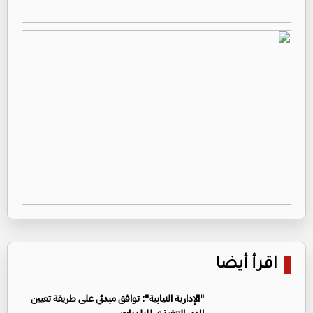
اقرأ أيضا
"الإدارية النيابية": توافق مبدئي على طريقة تعيين