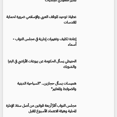
المدير التنفيذي للبلديات
عطية: توحيد الموقف العربي والإسلامي ضرورة لحماية
المقدسات
إعادة تكليف وتغييرات إدارية في مجلس النواب -
أسماء
الحنيطي يسأل الحكومة عن بيوعات الأراضي في البترا
والشوبك
هميسات يسأل حجازين.. "السياحية الدينية
والضوابط والمعايير"
مجلس النواب أقرَّ أربعة قوانين من أصل ستة: الإدارة
المحلية وهيئة الاعتماد الأسبوع المقبل