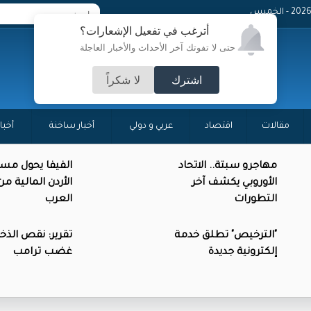
- الخميس
أترغب في تفعيل الإشعارات؟
حتى لا تفوتك آخر الأحداث والأخبار العاجلة
اشترك
لا شكراً
مقالات
اقتصاد
عربي و دولي
أخبار ساخنة
أخبا
مهاجرو سبتة.. الاتحاد
الفيفا يحول مس
الأوروبي يكشف آخر
الأردن المالية م
التطورات
العرب
"الترخيص" تطلق خدمة
تقرير: نقص الذخائ
إلكترونية جديدة
غضب ترامب