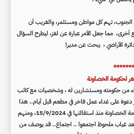
ى الجنوب، تهم كل مواطن ومستثمر، والغريب أن
 أخرى، مما جعل الأمر عبارة عن لغز، ليطرح السؤال
ائرة الأراضي ، يبحث عن مدير!
******
ر لحكومة الخصاونة
وزراء السابق بشر الخصاونة جمع 6 وزراء من حكومته ومستشارين له ، وشخصيات مع كاتب
ر دعوة على غداء عمل فاخر في مطعم قبل أيام.. هذا
الاجتماع العلني الأول لعدد كبير من الوزراء بحكومة الخصاونة منذ استقالتها في 15/9/2024، ومنهم
وبعد غياب ملحوظ اجتمعوا .. اجتماع.. قد يوصف من