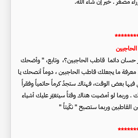
 مصغر . خير إن شاء الله.
*******
الحاجبين
عفر حسان دائما قاطب الحاجبين؟، وتابع، " وأضحك
في معرفة ما يجعلك قاطب الحاجبين ، دوماً أنصحك يا
فيها بعض الوقت، فهناك ستجدُ كرماً حاتمياً وفقراً
. وربما لو أمضيت هناك وقتاً سيتغيّر عليك أشياء
القاطبين وربما ستصبح " نكّيتاً "
*******