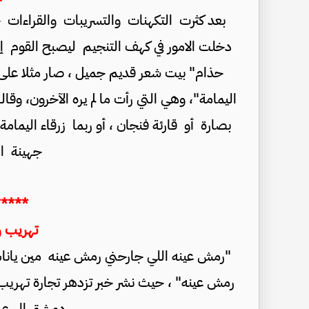
بعد كثرت التكهنات والتسريبات والقراءات ح
دخلت الامور في كهف التنجيم ليصبح القوم 
حذام" بيت شعر قديم جميل ، صار مثلا على مر
اليمامة"، وهي التي رأت ما لم يره الآخرون، وق
بصارة أو قارئة فنجان ، أو ربما زرقاء اليما
جهينة ال
*****
تهريب 
"رمش عينه اللي جارحني رمش عينه مين ياناس
رمش عينه" ، حيث نشر خبر تزدهر تجارة تهري
دمشق إلى عما