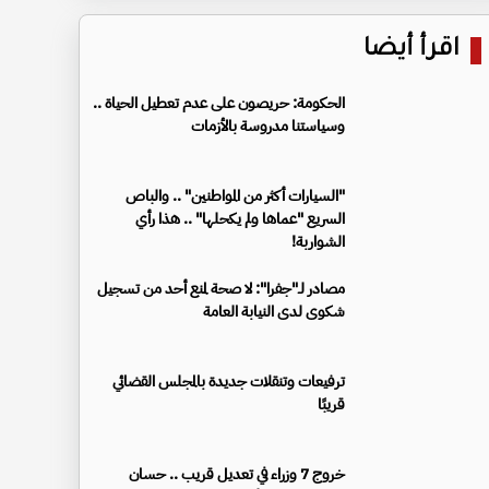
اقرأ أيضا
الحكومة: حريصون على عدم تعطيل الحياة ..
وسياستنا مدروسة بالأزمات
"السيارات أكثر من المواطنين" .. والباص
السريع "عماها ولم يكحلها" .. هذا رأي
الشواربة!
مصادر لـ"جفرا": لا صحة لمنع أحد من تسجيل
شكوى لدى النيابة العامة
ترفيعات وتنقلات جديدة بالمجلس القضائي
قريبًا
خروج 7 وزراء في تعديل قريب .. حسان