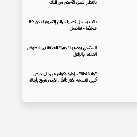
بانتظار الضوء الأخضر من الملك
نائب يسجل قضايا جرائم إلكترونية بحق 59
شخصًا - تفاصيل
السكجي يوضح لـ"جفرا" العلاقة بين الظواهر
الفلكية والزلازل
"ولا غلطة" .. إدارة وكوادر مهرجان جرش
تُنهي النسخة الأكثر تألقًا.. الأردن ينجح بأبنائه