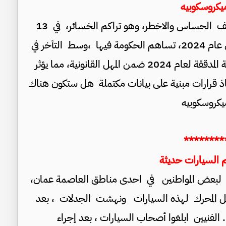
يكروسكوبيه
هل ستكون هناك عيون ميكروسكوبيه تتابع الملف الحساس والاخطر، وهو تراكم الخسائر، في 13
شركة ما يزيد رأسمالها على 487 مليون دينار في عام 2024، تساهم الحكومة فيها ،وسط التأخر في
الإفصاح المالي، إذ لم تصدر 14 شركة بياناتها المالية المدققة لعام 2024 ضمن المهل القانونية، مما يؤثر
اذ قرارات مبنية على بيانات مكتملة هل ستكون هناك
يكروسكوبيه
********
م السيارات حديثة
ة لبعض المواطنين في احدى مناطق العاصمة عمان،
أسفل المحرك لهذه السيارات ونهشت الجدلات ، بعد
الفنيين ابلغوا أصحاب السيارات ، بعد إجراء