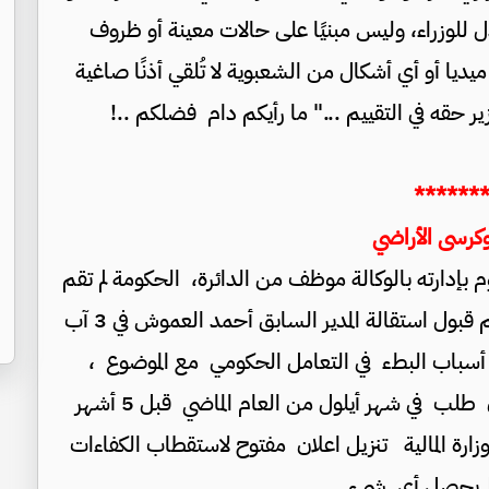
ل للوزراء، وليس مبنيًا على حالات معينة أو ظروف
ا أو أي أشكال من الشعبوية لا تُلقي أذنًا صاغية
 حقه في التقييم ..." ما رأيكم دام فضلكم ..!
******
كرسى الأراضي
وم بإدارته بالوكالة موظف من الدائرة، الحكومة لم تقم
بتعيين أحد في الموقع منذ شهور طويلة ،حيث تم قبول استقالة المدير السابق أحمد العموش في 3 آب
 أسباب البطء في التعامل الحكومي مع الموضوع ،
معلومات تتردد ان رئيس الوزراء جعفر حسان طلب في شهر أيلول من العام الماضي قبل 5 أشهر
زارة المالية تنزيل اعلان مفتوح لاستقطاب الكفاءات
لم يحصل أي شيء .