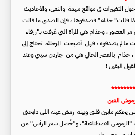
ول التغييرات في مواقع مهمة والنفي، والأحاديث
إذا قالت" حذام" فصدقوها ، فإن الصدق ما قالت
 العصور ، وحذام هي المرأة التي عُرفت بـ"زرقاء
الت ما لم يصدقوه ، فهل أصبحت المرحلة، تحتاج إلى
مة ، حذام بالعصر الحالي هي من جاردن سيتي وعند
قول اليقين !
*******
رموش العين
 يحكم مابين قلبي وبينه رمش عينه اللي دابحني
ب "الرموش الاصطناعية"، و"خُصل شعر الرأس" من
ن عبر معبر جابر.