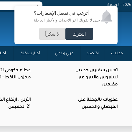
 - الجمعة
أترغب في تفعيل الإشعارات؟
حتى لا تفوتك آخر الأحداث والأخبار العاجلة
اشترك
لا شكراً
مقالات
اقتصاد
عربي و دولي
أخبار ساخنة
أخبا
تعيين سفيرين جديدين
عطاء حكومي لتع
لبيلاروس والبيرو غير
مخزون النفط - 
مقيمين
عقوبات بالجملة على
الأردن.. ارتفاع ال
الفيصلي والحسين
21 الخميس