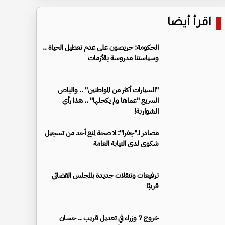
اقرأ أيضا
الحكومة: حريصون على عدم تعطيل الحياة ..
وسياستنا مدروسة بالأزمات
"السيارات أكثر من المواطنين" .. والباص
السريع "عماها ولم يكحلها" .. هذا رأي
الشواربة!
مصادر لـ"جفرا": لا صحة لمنع أحد من تسجيل
شكوى لدى النيابة العامة
ترفيعات وتنقلات جديدة بالمجلس القضائي
قريبًا
خروج 7 وزراء في تعديل قريب .. حسان