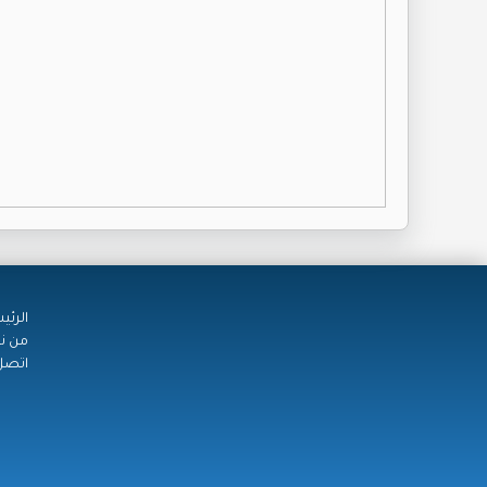
الرئي
من ن
اتصل 