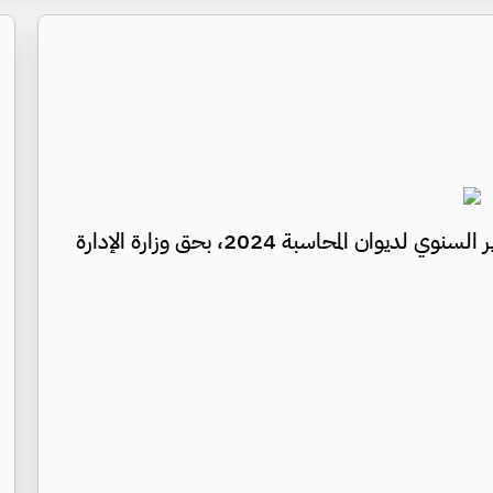
رصدت "جفرا نيوز" المخالفات في التقرير السنوي لديوان المحاسبة 2024، بحق وزارة الإدارة