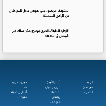
الحكومة: حريصون على تعويض عادل للمواطنين
عن الأراضي المستملكة
"الإدارة المحلية".. المصري يوضح بشأن تملك غير
الأردنيين في المادة 18
الرئيســية
أخبار الأردن
خبر و صورة
من نحن
عربي و دولي
مقالات
اتصل بنا
اقتصاد
أخبار رياضية
برلمان
منوعات
منوعات