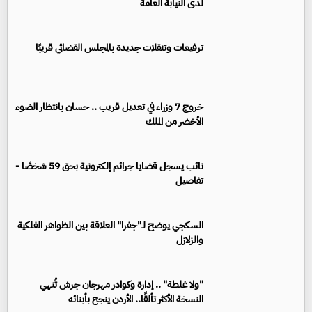
لدى النيابة العامة
ترفيعات وتنقلات جديدة بالمجلس القضائي قريبًا
خروج 7 وزراء في تعديل قريب .. حسان بانتظار الضوء
الأخضر من الملك
نائب يسجل قضايا جرائم إلكترونية بحق 59 شخصًا -
تفاصيل
السكجي يوضح لـ"جفرا" العلاقة بين الظواهر الفلكية
والزلازل
"ولا غلطة" .. إدارة وكوادر مهرجان جرش تُنهي
النسخة الأكثر تألقًا.. الأردن ينجح بأبنائه