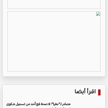
اقرأ أيضا
مصادر لـ"جفرا": لا صحة لمنع أحد من تسجيل شكوى