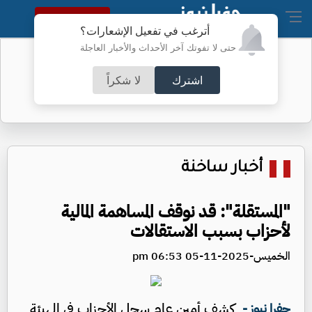
النسخة الكاملة
أترغب في تفعيل الإشعارات؟
حتى لا تفوتك آخر الأحداث والأخبار العاجلة
دوي انفجارين في مضيق هرمز
اشترك
لا شكراً
أخبار ساخنة
"المستقلة": قد نوقف المساهمة المالية
لأحزاب بسبب الاستقالات
الخميس-2025-11-05 06:53 pm
كشف أمين عام سجل الأحزاب في الهيئة
جفرا نيوز -