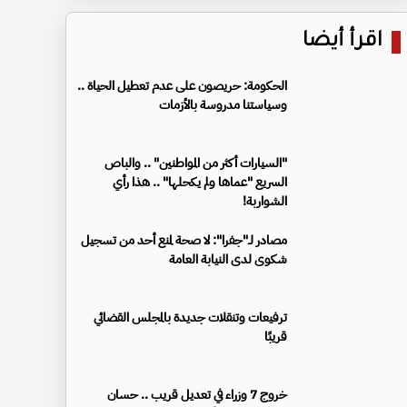
اقرأ أيضا
الحكومة: حريصون على عدم تعطيل الحياة ..
وسياستنا مدروسة بالأزمات
"السيارات أكثر من المواطنين" .. والباص
السريع "عماها ولم يكحلها" .. هذا رأي
الشواربة!
مصادر لـ"جفرا": لا صحة لمنع أحد من تسجيل
شكوى لدى النيابة العامة
ترفيعات وتنقلات جديدة بالمجلس القضائي
قريبًا
خروج 7 وزراء في تعديل قريب .. حسان