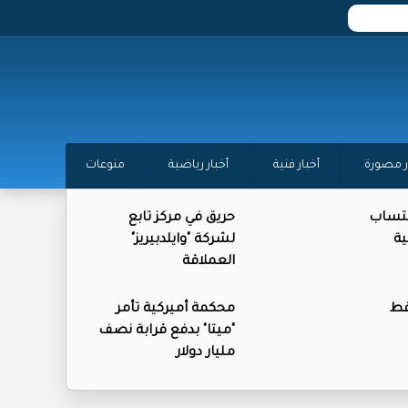
ر مصورة
أخبار فنية
أخبار رياضية
منوعات
كتساب
حريق في مركز تابع
ية
لشركة "وايلدبيريز"
العملاقة
فط
محكمة أميركية تأمر
"ميتا" بدفع قرابة نصف
مليار دولار